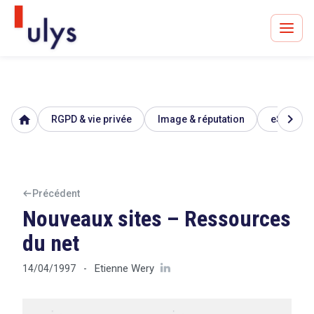
chevron_right
home
RGPD & vie privée
Image & réputation
eSanté
Avocats à Paris & Bruxelles
Leader en droit de l'innovation depuis 30 ans
Précédent
Nouveaux sites – Ressources
Un procès en vue ?
du net
Etienne Wery
14/04/1997
-
Tout sur le RGPD