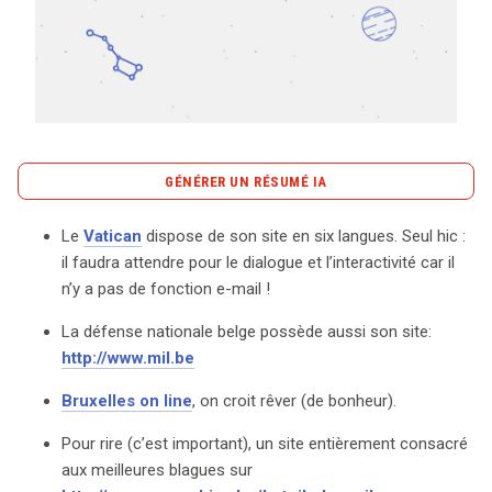
Tout sur le droit de l'innovation
GÉNÉRER UN RÉSUMÉ IA
Rechercher
CONTACT
content_copy
Copier le résumé
Le
Vatican
dispose de son site en six langues. Seul hic :
Le monde numérique regorge de ressources utiles, et
il faudra attendre pour le dialogue et l’interactivité car il
certains sites se démarquent par leur originalité et leur
n’y a pas de fonction e-mail !
pertinence. Le Vatican, par exemple, propose un site en
La défense nationale belge possède aussi son site:
six langues, bien que l’absence d’une fonction e-mail
http://www.mil.be
limite les échanges interactifs. En Belgique, le site de la
défense nationale (http://www.mil.be) offre une vue
Bruxelles on line
, on croit rêver (de bonheur).
d’ensemble sur les activités militaires, tandis que les
Pour rire (c’est important), un site entièrement consacré
amateurs de blagues peuvent se divertir sur
aux meilleures blagues sur
http://www.exmachina.be/hetoiledeouaib, qui compile les