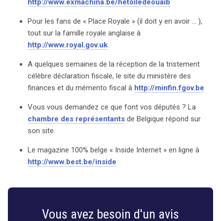
http://www.exmachina.be/hetoiledeouaib
meilleures plaisanteries pour égayer vos journées. Pour
ceux qui s’intéressent à la monarchie, le site officiel de la
Pour les fans de « Place Royale » (il doit y en avoir … ),
famille royale britannique (http://www.royal.gov.uk)
tout sur la famille royale anglaise à
présente des informations fascinantes sur ses
http://www.royal.gov.uk
membres et leurs engagements. À l’approche de la
déclaration fiscale, le site du ministère des Finances
A quelques semaines de la réception de la tristement
(http://minfin.fgov.be) devient indispensable pour
célèbre déclaration fiscale, le site du ministère des
naviguer dans les méandres des obligations fiscales. Les
finances et du mémento fiscal à
http://minfin.fgov.be
citoyens belges peuvent également consulter le site de
Vous vous demandez ce que font vos députés ? La
la Chambre des représentants pour suivre l’activité de
chambre des représentants
de Belgique répond sur
leurs députés et rester informés des décisions
son site.
politiques. Enfin, le magazine « Inside Internet »
(http://www.best.be/inside) offre une perspective unique
Le magazine 100% belge « Inside Internet » en ligne à
sur le monde du web belge. Que vous soyez à la
http://www.best.be/inside
recherche d’informations officielles, de divertissement
ou de nouvelles tendances, ces sites sont autant de
portes d’entrée vers un univers numérique riche et varié.
Vous avez besoin d'un avis