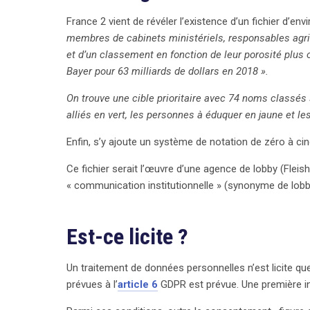
pourrait avoir un impact durable sur la manière don
France 2 vient de révéler l’existence d’un fichier d’en
les données personnelles.
membres de cabinets ministériels, responsables agrico
et d’un classement en fonction de leur porosité plu
Bayer pour 63 milliards de dollars en 2018 ».
On trouve une cible prioritaire avec 74 noms classés s
alliés en vert, les personnes à éduquer en jaune et le
Enfin, s’y ajoute un système de notation de zéro à cin
Ce fichier serait l’œuvre d’une agence de lobby (Flei
« communication institutionnelle » (synonyme de lobb
Est-ce licite ?
Un traitement de données personnelles n’est licite qu
prévues à l’
article 6
GDPR est prévue. Une première in