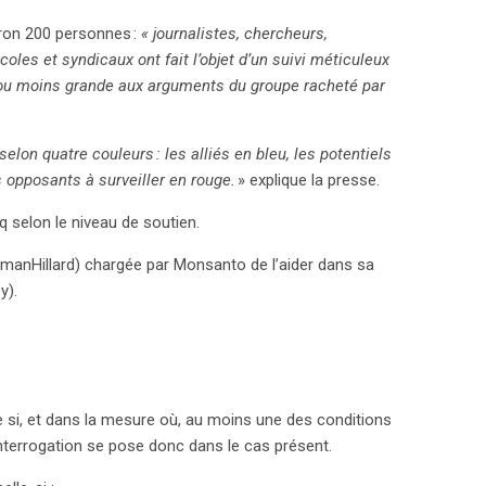
t les entreprises gèrent leurs relations publiques et
viron 200 personnes :
« journalistes, chercheurs,
les et syndicaux ont fait l’objet d’un suivi méticuleux
s ou moins grande aux arguments du groupe racheté par
elon quatre couleurs : les alliés en bleu, les potentiels
s opposants à surveiller en rouge.
» explique la presse.
q selon le niveau de soutien.
shmanHillard) chargée par Monsanto de l’aider dans sa
y).
e si, et dans la mesure où, au moins une des conditions
terrogation se pose donc dans le cas présent.