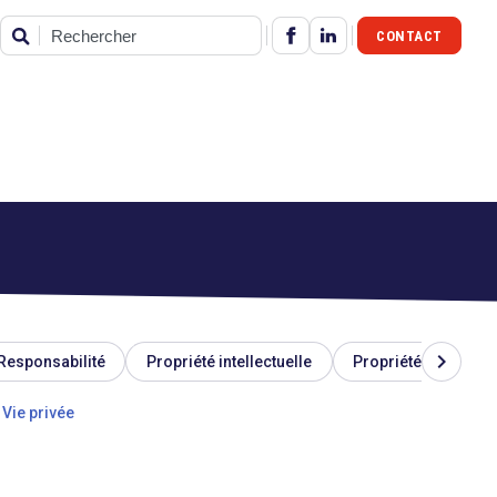
CONTACT
Rechercher
chevron_right
Responsabilité
Propriété intellectuelle
Propriété industriel
Vie privée