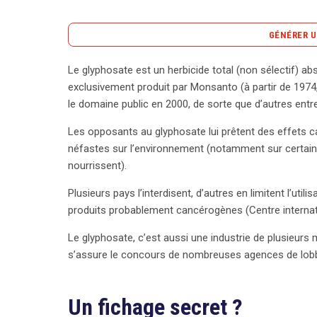
GÉNÉRER U
Le glyphosate est un herbicide total (non sélectif) abs
Le glyphosate, herbicide controversé, est au cœur
exclusivement produit par Monsanto (à partir de 197
commercialisé par Monsanto sous la marque Round
le domaine public en 2000, de sorte que d’autres entr
d’autres entreprises de l’exploiter. Les critiques 
Les opposants au glyphosate lui prêtent des effets 
environnementaux néfastes, entraînant des interdi
néfastes sur l’environnement (notamment sur certains
enquête récente de France 2 révèle un fichier sec
nourrissent).
individus, dont des journalistes et des chercheurs,
système, élaboré par une agence de lobbying, sou
Plusieurs pays l’interdisent, d’autres en limitent l’uti
concernant la conformité avec le GDPR. Les donné
produits probablement cancérogènes (Centre internati
manière transparente et licite, semblent avoir é
Le glyphosate, c’est aussi une industrie de plusieurs m
fichier, qui inclut un système de notation, pourrai
s’assure le concours de nombreuses agences de lobb
sont jugées excessives ou inexactes. Les enjeux so
leurs intérêts légitimes et le respect de la vie pri
illustre la nécessité d’une transparence accrue en
Un fichage secret ?
toutes les agences de lobbying l’importance de res