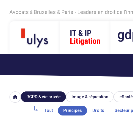
Avocats à Bruxelles & Paris - Leaders en droit de l'i
home
RGPD & vie privée
Image & réputation
eSanté
Tout
Principes
Droits
Secteur p