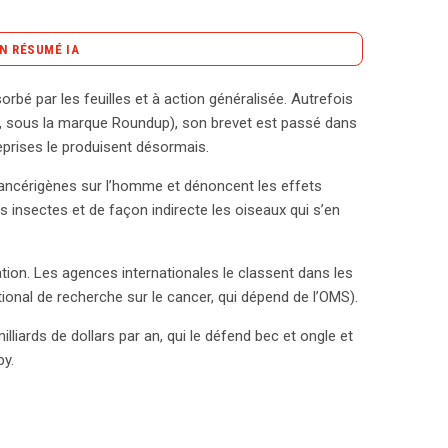
N RÉSUMÉ IA
content_copy
Copier le résumé
orbé par les feuilles et à action généralisée. Autrefois
 d’une tempête médiatique. Initialement
4, sous la marque Roundup), son brevet est passé dans
up, son brevet a expiré en 2000, permettant à
eprises le produisent désormais.
pointent des risques cancérigènes et des impacts
cancérigènes sur l’homme et dénoncent les effets
ctions ou des restrictions dans plusieurs pays. Une
 insectes et de façon indirecte les oiseaux qui s’en
ret géré par Monsanto, recensant environ 200
 classés selon leur proximité avec l’entreprise. Ce
lève des questions éthiques et légales, notamment
lisation. Les agences internationales le classent dans les
es personnelles, supposées être traitées de
onal de recherche sur le cancer, qui dépend de l’OMS).
té collectées sans consentement des concernés. Ce
illiards de dollars par an, qui le défend bec et ongle et
t violer des droits fondamentaux si les informations
y.
nt cruciaux : les entreprises doivent naviguer entre
vée des individus. La situation actuelle de Monsanto
 matière de traitement des données, rappelant à
pecter les réglementations en vigueur. L’affaire