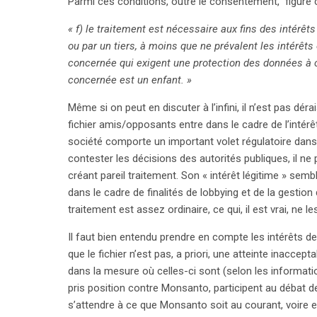
Parmi ces conditions, outre le consentement, figure ce
« f) le traitement est nécessaire aux fins des intérêt
ou par un tiers, à moins que ne prévalent les intérêts
concernée qui exigent une protection des données à 
concernée est un enfant. »
Même si on peut en discuter à l’infini, il n’est pas dér
fichier amis/opposants entre dans le cadre de l’intérêt
société comporte un important volet régulatoire dans 
contester les décisions des autorités publiques, il ne 
créant pareil traitement. Son « intérêt légitime » semb
dans le cadre de finalités de lobbying et de la gestion
traitement est assez ordinaire, ce qui, il est vrai, ne 
Il faut bien entendu prendre en compte les intérêts de
que le fichier n’est pas, a priori, une atteinte inacce
search
dans la mesure où celles-ci sont (selon les informat
pris position contre Monsanto, participent au débat de
s’attendre à ce que Monsanto soit au courant, voire e