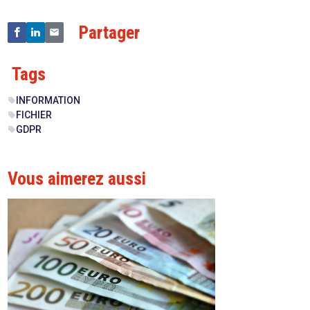
Partager
Tags
INFORMATION
sell
FICHIER
sell
GDPR
sell
Vous aimerez aussi