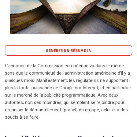
Tout sur le droit de l'innovation
GÉNÉRER UN RÉSUMÉ IA
Rechercher
CONTACT
content_copy
Copier le résumé
L’annonce de la Commission européenne va dans le même
La Commission européenne et l’administration
sens que le communiqué de l’administration américaine d’il y a
américaine semblent s’accorder sur un même constat :
quelques mois. Manifestement, les régulateurs ne supportent
la domination de Google sur le marché de la publicité
plus la toute-puissance de Google sur Internet, et en particulier
programmatique devient insupportable. Ce secteur, où
sur le marché de la publicité programmatique. Avec deux
éditeurs de sites et annonceurs interagissent via des
autorités, non des moindres, qui semblent se rejoindre pour
plateformes automatisées, est largement contrôlé par
organiser le démantèlement (partiel) du groupe, celui-ci a des
Google grâce à ses outils comme Google Ads, DV 360
soucis à se faire.
et AdX. Ces plateformes permettent d’acheter et de
vendre des espaces publicitaires de manière centralisée,