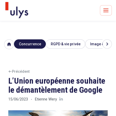
chevron_right
home
Concurrence
RGPD & vie privée
Image & réputa
Avocats à Paris & Bruxelles
Leader en droit de l'innovation depuis 30 ans
Précédent
L’Union européenne souhaite
Un procès en vue ?
le démantèlement de Google
Etienne Wery
15/06/2023
-
Tout sur le RGPD