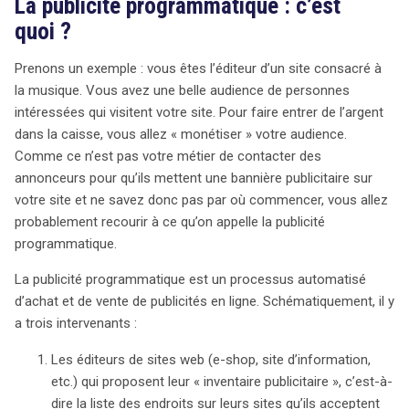
La publicité programmatique : c’est
mais suscitent des inquiétudes quant à des pratiques
quoi ?
anticoncurrentielles. Depuis 2014, Google est suspecté
d’abus de position dominante, favorisant sa propre
Prenons un exemple : vous êtes l’éditeur d’un site consacré à
bourse AdX au détriment de ses concurrents. Les
la musique. Vous avez une belle audience de personnes
régulateurs craignent que ces agissements aient pour
intéressées qui visitent votre site. Pour faire entrer de l’argent
but de renforcer la position d’AdX tout en évincant
dans la caisse, vous allez « monétiser » votre audience.
d’autres acteurs du marché. En raison de ces soupçons,
Comme ce n’est pas votre métier de contacter des
la Commission européenne préconise un
annonceurs pour qu’ils mettent une bannière publicitaire sur
démantèlement partiel de Google, arguant qu’une simple
votre site et ne savez donc pas par où commencer, vous allez
mesure corrective ne suffira pas à restaurer la
probablement recourir à ce qu’on appelle la publicité
concurrence. Cette situation met en lumière un conflit
programmatique.
d’intérêts majeur, où Google se retrouve à la fois côté
éditeurs et côté annonceurs. La nécessité d’une cession
La publicité programmatique est un processus automatisé
obligatoire de certains services apparaît donc comme
d’achat et de vente de publicités en ligne. Schématiquement, il y
une solution incontournable pour rétablir l’équité sur le
a trois intervenants :
marché de la publicité en ligne. Les acteurs concernés
devront suivre de près l’évolution de cette affaire
Les éditeurs de sites web (e-shop, site d’information,
emblématique, inscrite dans le registre public des
etc.) qui proposent leur « inventaire publicitaire », c’est-à-
affaires de concurrence.
dire la liste des endroits sur leurs sites qu’ils acceptent