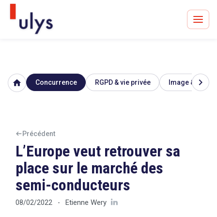
chevron_right
home
Concurrence
RGPD & vie privée
Image & réputa
Avocats à Paris & Bruxelles
Leader en droit de l'innovation depuis 30 ans
Précédent
L’Europe veut retrouver sa
Un procès en vue ?
place sur le marché des
semi-conducteurs
Tout sur le RGPD
Etienne Wery
08/02/2022
-