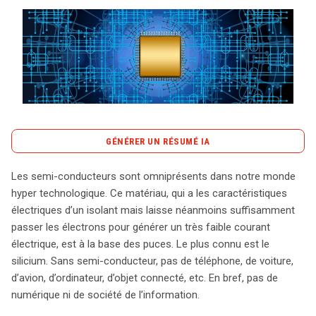
Tout sur le droit de l'innovation
Rechercher
CONTACT
GÉNÉRER UN RÉSUMÉ IA
content_copy
Copier le résumé
Les semi-conducteurs sont omniprésents dans notre monde
Les semi-conducteurs, éléments clés de notre ère
hyper technologique. Ce matériau, qui a les caractéristiques
numérique, sont essentiels pour le fonctionnement de
électriques d’un isolant mais laisse néanmoins suffisamment
nombreux dispositifs technologiques, des smartphones
passer les électrons pour générer un très faible courant
aux voitures électriques. Autrefois leaders sur ce
électrique, est à la base des puces. Le plus connu est le
marché, les pays européens se retrouvent aujourd’hui
silicium. Sans semi-conducteur, pas de téléphone, de voiture,
marginalisés, représentant moins de 10% de la
d’avion, d’ordinateur, d’objet connecté, etc. En bref, pas de
production mondiale, dominée par l’Asie. La pandémie a
numérique ni de société de l’information.
révélé cette vulnérabilité, soulignant la dépendance