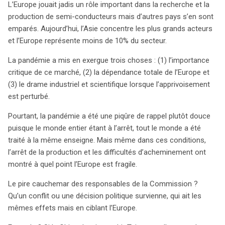
L’Europe jouait jadis un rôle important dans la recherche et la
européenne face à une chaîne d’approvisionnement
production de semi-conducteurs mais d’autres pays s’en sont
fragile. Un conflit, comme une éventuelle invasion de
emparés. Aujourd’hui, l’Asie concentre les plus grands acteurs
Taïwan par la Chine, pourrait aggraver cette situation en
et l’Europe représente moins de 10% du secteur.
paralysant l’approvisionnement en semi-conducteurs,
exacerbant les tensions géopolitiques. Conscient de ces
La pandémie a mis en exergue trois choses : (1) l’importance
enjeux, Thierry Breton, commissaire européen, et la
critique de ce marché, (2) la dépendance totale de l’Europe et
présidente de la Commission, Ursula von der Leyen,
(3) le drame industriel et scientifique lorsque l’apprivoisement
plaident pour une action rapide afin de restaurer la
est perturbé.
souveraineté technologique de l’Europe. La solution
Pourtant, la pandémie a été une piqûre de rappel plutôt douce
proposée, le Chips Act, vise à renforcer la recherche,
puisque le monde entier étant à l’arrêt, tout le monde a été
augmenter la capacité de production, et établir des
traité à la même enseigne. Mais même dans ces conditions,
partenariats internationaux. Avec un investissement de
l’arrêt de la production et les difficultés d’acheminement ont
42 milliards d’euros, l’Europe espère doubler sa part de
montré à quel point l’Europe est fragile.
marché à 20% d’ici 2030, tout en assouplissant les
règles de concurrence pour soutenir le secteur. Ce plan
Le pire cauchemar des responsables de la Commission ?
ambitieux ne se limite pas à assurer la compétitivité,
Qu’un conflit ou une décision politique survienne, qui ait les
mais vise également à garantir l’autonomie
mêmes effets mais en ciblant l’Europe.
technologique de l’Europe face aux défis mondiaux