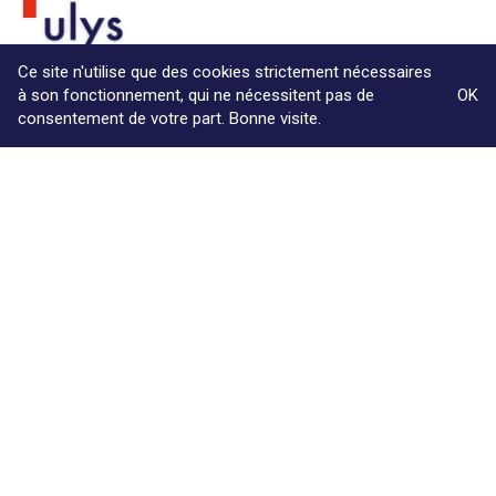
Ce site n'utilise que des cookies strictement nécessaires
à son fonctionnement, qui ne nécessitent pas de
OK
Le cabinet
consentement de votre part. Bonne visite.
Compétences
Ouvrages & Conférences
Contact
© Copyright Max & Zoé SPRL -
Vie Privée
-
A propos &
informations légales