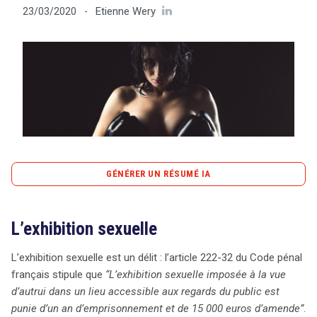
Etienne Wery
23/03/2020
-
Tout sur le droit de l'innovation
Rechercher
CONTACT
GÉNÉRER UN RÉSUMÉ IA
content_copy
Copier le résumé
L’exhibition sexuelle
L’exhibition sexuelle, selon l’article 222-32 du Code pénal
français, est un délit passible d’un an d’emprisonnement
L’exhibition sexuelle est un délit : l’article 222-32 du Code pénal
et de 15 000 euros d’amende. Pour établir une
français stipule que
“L’exhibition sexuelle imposée à la vue
condamnation, il faut examiner deux éléments : matériel
d’autrui dans un lieu accessible aux regards du public est
et moral. L’élément matériel se concentre sur les
punie d’un an d’emprisonnement et de 15 000 euros d’amende”
.
comportements en cause, tandis que l’élément moral