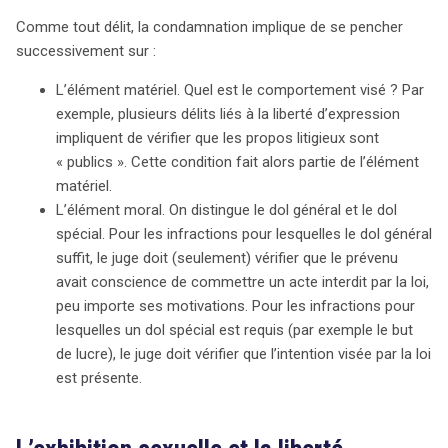
évalue la conscience du prévenu quant à la nature
Comme tout délit, la condamnation implique de se pencher
illégale de son acte. Le débat entre liberté d’expression
successivement sur :
et exhibition sexuelle est particulièrement illustré par des
actions militantes, comme celles des Femen. Lors d’une
L’élément matériel. Quel est le comportement visé ? Par
manifestation, une militante a été condamnée pour
exemple, plusieurs délits liés à la liberté d’expression
exhibition sexuelle après avoir pénétré dans une église
impliquent de vérifier que les propos litigieux sont
dénudée, soulignant le respect dû aux croyances
« publics ». Cette condition fait alors partie de l’élément
religieuses. En revanche, une autre affaire au Musée
matériel.
Grévin a mis en lumière la tension entre l’expression
L’élément moral. On distingue le dol général et le dol
politique et la législation sur l’exhibition. Bien que la Cour
spécial. Pour les infractions pour lesquelles le dol général
de cassation ait confirmé que l’exhibition d’un sein
suffit, le juge doit (seulement) vérifier que le prévenu
féminin constitue une infraction, elle a également
avait conscience de commettre un acte interdit par la loi,
souligné la nécessité d’une approche nuancée en
peu importe ses motivations. Pour les infractions pour
matière de proportionnalité. Cette décision interroge sur
lesquelles un dol spécial est requis (par exemple le but
la perception du corps féminin et la distinction entre
de lucre), le juge doit vérifier que l’intention visée par la loi
expression artistique et délit, posant la question de
est présente.
l’égalité dans l’application de la loi. L’arrêt rappelle que la
liberté d’expression doit être équilibrée avec le respect
des convictions d’autrui et que le contexte est primordial