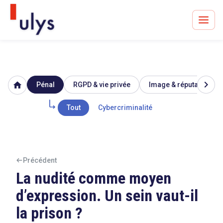
chevron_right
home
Pénal
RGPD & vie privée
Image & réputation
Avocats à Paris & Bruxelles
Leader en droit de l'innovation depuis 30 ans
Tout
Cybercriminalité
Un procès en vue ?
Précédent
La nudité comme moyen
d’expression. Un sein vaut-il
Tout sur le RGPD
la prison ?