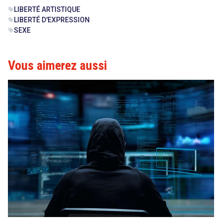
LIBERTÉ ARTISTIQUE
sell
LIBERTÉ D'EXPRESSION
sell
SEXE
sell
Vous aimerez aussi