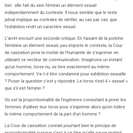
loin : elle fait du sein féminin un élément sexuel
indépendamment du contexte. Il nous semble que le texte
pénal implique au contraire de vérifier, au cas par cas, que
l’exhibition revêt un caractère sexuel.
L’arrêt encourt une seconde critique. En faisant de la poitrine
féminine un élément sexuel, peu importe le contexte, la Cour
de cassation prive la moitié de l’humanité de s’exprimer en
search
utilisant ce vecteur de communication. Imaginons un instant
qu’un homme, torse nu, se livre exactement au même
comportement. Va-t-il être condamné pour exhibition sexuelle
? Poser la question c’est y répondre. Le torse n’est-il « sexuel »
que s’il est féminin ?
Où est la proportionnalité de l’ingérence consistant à priver les
femmes d’utiliser leur torse pour s’exprimer alors qu’on tolère
le même comportement de la part d’un homme ?
La Cour de cassation connait pourtant bien le principe de
proportionnalité puisque c’est à ce titre qu’elle sauve malgré