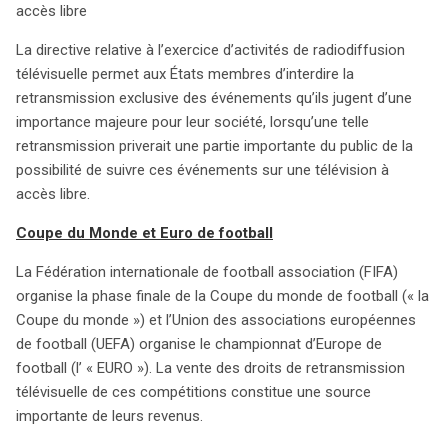
Coupe du Monde et l’EURO de football. En Belgique et au
accès libre
Royaume-Uni, des listes officielles ont été établies,
La directive relative à l’exercice d’activités de radiodiffusion
incluant tous les matchs de ces événements, mais la
télévisuelle permet aux États membres d’interdire la
FIFA et l’UEFA ont contesté cette décision, arguant que
retransmission exclusive des événements qu’ils jugent d’une
cela nuisait à leurs droits de retransmission exclusifs.
importance majeure pour leur société, lorsqu’une telle
L’avocat général M. Niilo Jääskinen a souligné que les
retransmission priverait une partie importante du public de la
États membres ont une grande latitude pour définir ces
possibilité de suivre ces événements sur une télévision à
listes, afin de respecter les spécificités culturelles et de
accès libre.
garantir l’accès du grand public à ces événements. Bien
que cela représente une restriction pour les droits des
Coupe du Monde et Euro de football
organisateurs, il est considéré comme justifié pour la
sauvegarde du droit à l’information. La France, par sa
La Fédération internationale de football association (FIFA)
législation, renforce la position des organisateurs en leur
organise la phase finale de la Coupe du monde de football (« la
accordant des droits d’exploitation spécifiques. Le
Coupe du monde ») et l’Union des associations européennes
prochain arrêt de la Cour de justice de l’Union
de football (UEFA) organise le championnat d’Europe de
européenne pourrait donc établir un équilibre délicat
football (l’ « EURO »). La vente des droits de retransmission
entre l’harmonisation européenne et les particularités
télévisuelle de ces compétitions constitue une source
nationales. La question reste ouverte : les fans français
importante de leurs revenus.
de football seront-ils un jour contraints d’exiler leur