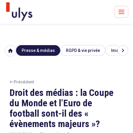
chevron_right
home
Presse & médias
RGPD & vie privée
Image & ré
Avocats à Paris & Bruxelles
Leader en droit de l'innovation depuis 30 ans
Précédent
Droit des médias : la Coupe
Un procès en vue ?
du Monde et l’Euro de
football sont-il des «
évènements majeurs »?
Tout sur le RGPD