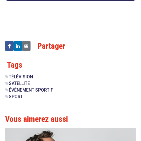
Droit
&
Technologies
Partager
Tags
TÉLÉVISION
sell
SATELLITE
sell
ÉVÈNEMENT SPORTIF
sell
SPORT
sell
Vous aimerez aussi