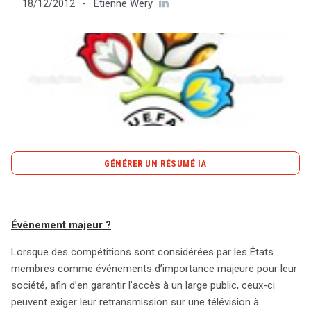
Etienne Wery
18/12/2012
-
Tout sur le droit de l'innovation
Rechercher
CONTACT
GÉNÉRER UN RÉSUMÉ IA
content_copy
Copier le résumé
Les États membres de l’Union européenne ont la
Évènement majeur ?
possibilité de désigner des événements sportifs
d’importance majeure et d’exiger leur retransmission sur
Lorsque des compétitions sont considérées par les États
des chaînes à accès libre. Cela découle de la directive
membres comme événements d’importance majeure pour leur
sur les activités de radiodiffusion, qui permet de garantir
société, afin d’en garantir l’accès à un large public, ceux-ci
l’accès à des compétitions significatives, telles que la
peuvent exiger leur retransmission sur une télévision à