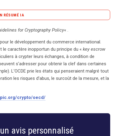
N RÉSUMÉ IA
content_copy
Copier le résumé
idelines for Cryptography Policy
« .
ur la politique de cryptographie, soulignant son
 pour le développement du commerce international.
du 27 mars 1997, ce rapport met en lumière les
nt le caractère inopportun du principe du «
key escrow
ges numériques. L’un des points les plus sensibles
ticuliers à crypter leurs échanges, à condition de
n ». Ce mécanisme permettrait aux particuliers de
 peuvent s’adresser pour obtenir la clef dans certaines
r la clé à une tierce partie, accessible par les
ple). L’OCDE prie les états qui penseraient malgré tout
 enquêtes judiciaires. Cependant, l’OCDE appelle à
tion les risques d’abus, le surcoût de la mesure, et la
en avant les risques potentiels d’abus, les coûts
insi que les vulnérabilités inhérentes aux
es clés. Dans un monde où la sécurité des données
pic.org/crypto/oecd/
’explorer des solutions qui ne compromettent pas la
document précieux invite les États à réfléchir
 cryptographie qui pourraient nuire à la confiance
. Pour consulter l’intégralité des recommandations
un avis personnalisé
apport constitue un appel à une réflexion approfondie