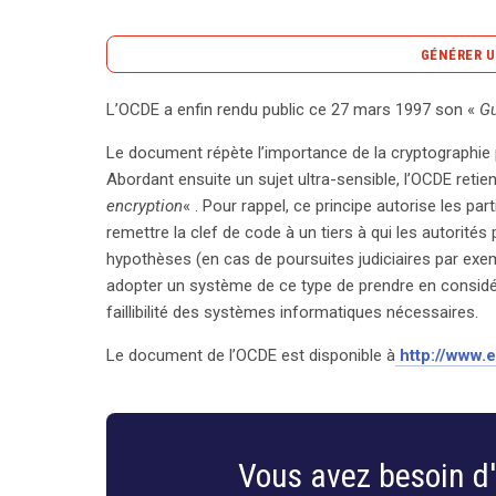
GÉNÉRER U
L’OCDE a enfin rendu public ce 27 mars 1997 son «
Gu
L’OCDE a récemment publié un document marquant s
Le document répète l’importance de la cryptographie
rôle crucial dans le commerce international. Daté 
Abordant ensuite un sujet ultra-sensible, l’OCDE retie
enjeux contemporains liés à la sécurité des échan
encryption
« . Pour rappel, ce principe autorise les par
abordés est le principe du « key escrow encryptio
remettre la clef de code à un tiers à qui les autorités
crypter leurs communications, à condition de confie
hypothèses (en cas de poursuites judiciaires par exem
autorités dans certaines circonstances, comme les
adopter un système de ce type de prendre en considéra
la prudence face à cette approche. Le rapport met 
faillibilité des systèmes informatiques nécessaires.
supplémentaires engendrés par sa mise en œuvre, a
systèmes informatiques nécessaires pour gérer c
Le document de l’OCDE est disponible à
http://www.e
est primordiale, l’OCDE insiste sur l’importance d
confidentialité des utilisateurs. En conclusion, ce 
sérieusement avant d’implémenter des systèmes de
des utilisateurs dans les technologies numériques
Vous avez besoin d'
de l’OCDE, rendez-vous sur leur site officiel. Ce r