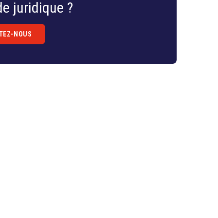
e juridique ?
 domaine de la cryptographie.
TEZ-NOUS