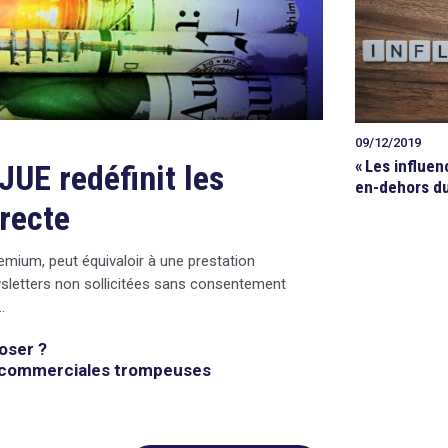
09/12/2019
«
Les influen
JUE redéfinit les
en-dehors du
irecte
eemium, peut équivaloir à une prestation
wsletters non sollicitées sans consentement
…
loser ?
s commerciales trompeuses