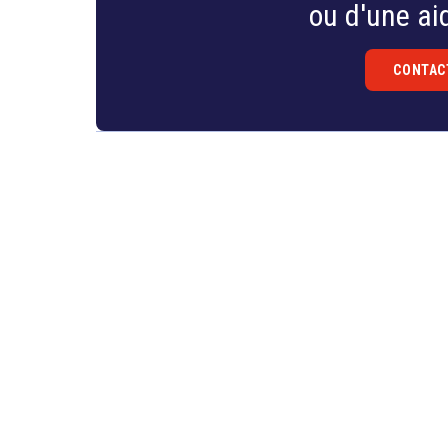
ou d'une aid
sur l’équilibre entre sécurité et vie privée dans le
CONTAC
Droit
&
Technologies