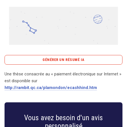
Tout sur le droit de l'innovation
Rechercher
CONTACT
GÉNÉRER UN RÉSUMÉ IA
content_copy
Copier le résumé
Une thèse consacrée au « paiement électronique sur Internet »
Rédige un résumé fluide et bien structuré de l’article
est disponible sur
suivant, d’une longueur comprise entre 220 et 250 mots :
http://rambit.qc.ca/plamondon/ecashhind.htm
Une thèse consacrée au « paiement électronique sur
Internet » est disponible sur
http://rambit.qc.ca/plamondon/ecashhind.htm
Vous avez besoin d'un avis
personnalisé