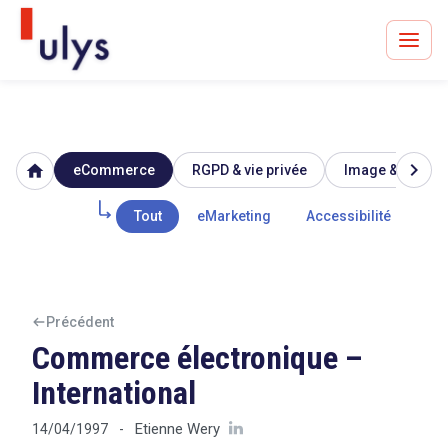
chevron_right
home
eCommerce
RGPD & vie privée
Image & réputat
Avocats à Paris & Bruxelles
Leader en droit de l'innovation depuis 30 ans
Tout
eMarketing
Accessibilité
Mar
Un procès en vue ?
Précédent
Commerce électronique –
International
Tout sur le RGPD
Etienne Wery
14/04/1997
-