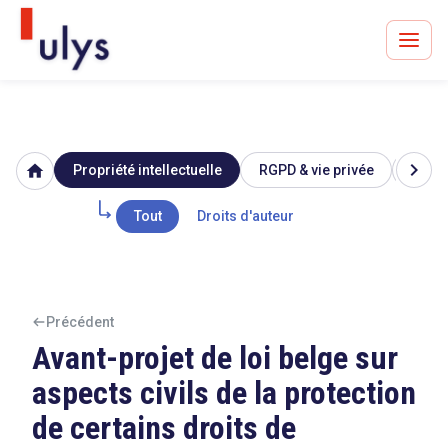
chevron_right
home
Propriété intellectuelle
RGPD & vie privée
Image
Avocats à Paris & Bruxelles
Leader en droit de l'innovation depuis 30 ans
Tout
Droits d'auteur
Un procès en vue ?
Précédent
Avant-projet de loi belge sur
aspects civils de la protection
Tout sur le RGPD
de certains droits de