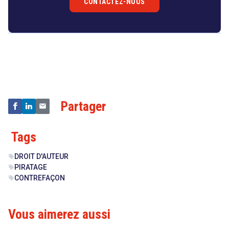
CONTACTEZ-NOUS
Droit
&
Technologies
Partager
Tags
DROIT D'AUTEUR
sell
PIRATAGE
sell
CONTREFAÇON
sell
Vous aimerez aussi