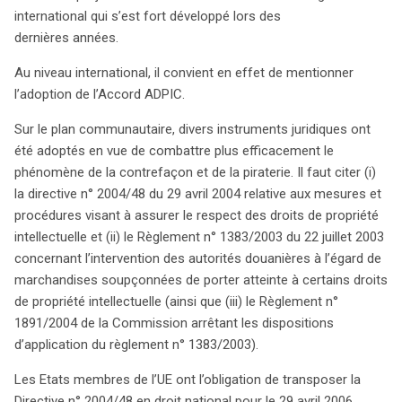
s’inscrit dans un contexte international marqué par
international qui s’est fort développé lors des
l’adoption d’accords tels que l’Accord ADPIC, ainsi que
dernières années.
par divers instruments juridiques de l’Union européenne,
notamment la directive n° 2004/48. Ce texte impose aux
Au niveau international, il convient en effet de mentionner
États membres de transposer ces mesures dans leur
l’adoption de l’Accord ADPIC.
législation nationale, une tâche que le projet belge
Sur le plan communautaire, divers instruments juridiques ont
s’apprête à accomplir d’ici le 29 avril 2006. L’avant-projet
été adoptés en vue de combattre plus efficacement le
de loi ne se limite pas à une simple transposition; il
phénomène de la contrefaçon et de la piraterie. Il faut citer (i)
propose également des modifications significatives des
la directive n° 2004/48 du 29 avril 2004 relative aux mesures et
lois nationales et du Code judiciaire, sans toucher à la
procédures visant à assurer le respect des droits de propriété
législation Benelux concernant les marques et dessins,
intellectuelle et (ii) le Règlement n° 1383/2003 du 22 juillet 2003
nécessitant un accord trilatéral. En centralisant le
concernant l’intervention des autorités douanières à l’égard de
contentieux relatif à la propriété intellectuelle, il vise à
marchandises soupçonnées de porter atteinte à certains droits
instaurer une cohérence dans les compétences
de propriété intellectuelle (ainsi que (iii) le Règlement n°
judiciaires et à favoriser la spécialisation des magistrats.
1891/2004 de la Commission arrêtant les dispositions
De plus, l’avant-projet prévoit la possibilité de cumuler
d’application du règlement n° 1383/2003).
l’action en cessation commerciale avec les actions
relatives aux atteintes aux droits de propriété
Les Etats membres de l’UE ont l’obligation de transposer la
intellectuelle. Le SPF Economie invite le public et les
Directive n° 2004/48 en droit national pour le 29 avril 2006.