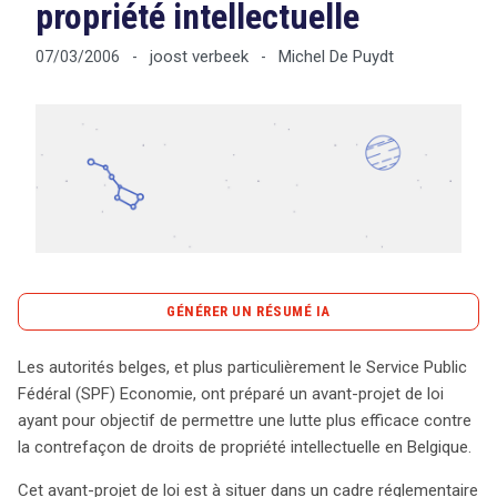
propriété intellectuelle
joost verbeek
Michel De Puydt
07/03/2006
-
-
Tout sur le droit de l'innovation
Rechercher
CONTACT
GÉNÉRER UN RÉSUMÉ IA
content_copy
Copier le résumé
Les autorités belges, et plus particulièrement le Service Public
Les autorités belges, à travers le Service Public Fédéral
Fédéral (SPF) Economie, ont préparé un avant-projet de loi
(SPF) Economie, ont conçu un avant-projet de loi visant
ayant pour objectif de permettre une lutte plus efficace contre
à renforcer la lutte contre la contrefaçon de droits de
la contrefaçon de droits de propriété intellectuelle en Belgique.
propriété intellectuelle en Belgique. Cette initiative
Cet avant-projet de loi est à situer dans un cadre réglementaire