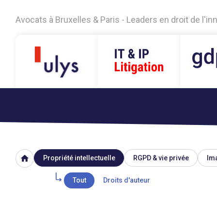
Avocats à Bruxelles & Paris - Leaders en droit de l'i
home
Propriété intellectuelle
RGPD & vie privée
Ima
Tout
Droits d'auteur