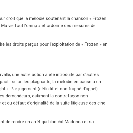
ir : leur icône est restée exempte de toute
our droit que la mélodie soutenant la chanson « Frozen
 « Ma vie fout l’camp » et ordonne des mesures de
e les droits perçus pour l’exploitation de « Frozen » en
.
valle, une autre action a été introduite par d’autres
pact : selon les plaignants, la mélodie en cause a en
t ». Par jugement (définitif et non frappé d’appel)
té les demandeurs, estimant la contrefaçon non
 du défaut d’originalité de la suite litigieuse des cinq
ent de rendre un arrêt qui blanchit Madonna et sa