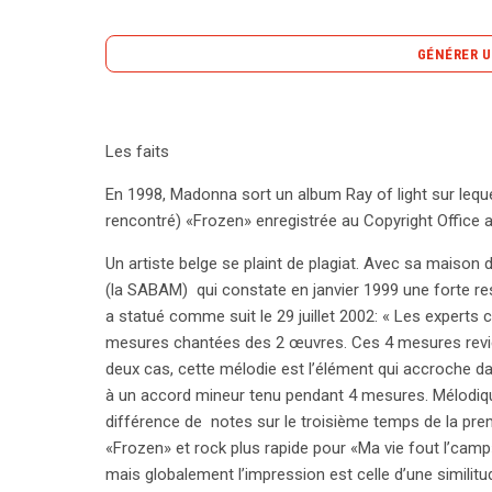
GÉNÉRER U
En 2005, Madonna a été accusée de plagiat pour sa
Les faits
immense succès depuis sa sortie en 1998. Un arti
propre chanson, « Ma vie fout l’camp », ressembl
En 1998, Madonna sort un album Ray of light sur leque
menée par la SABAM, qui a conclu à une forte simili
rencontré) «Frozen» enregistrée au Copyright Office a
première instance, la justice a estimé que la mélod
Un artiste belge se plaint de plagiat. Avec sa maison d’
des mesures de cessation. Cependant, la situation
(la SABAM) qui constate en janvier 1999 une forte r
examiné le dossier, qui avait été gelé en raison d’
a statué comme suit le 29 juillet 2002: « Les experts 
blanchi Madonna, soulignant que la similitude allé
mesures chantées des 2 œuvres. Ces 4 mesures revien
mesures, qui se retrouvaient dans de nombreuses 
deux cas, cette mélodie est l’élément qui accroche dav
protection par le droit d’auteur nécessite une orig
à un accord mineur tenu pendant 4 mesures. Мélodiq
découverts dans « Ma vie fout l’camp » n’atteignai
différence de notes sur le troisième temps de la prem
aient été reconnues, elles étaient insuffisantes po
«Frozen» et rock plus rapide pour «Ma vie fout l’cam
complexité des droits d’auteur dans le domaine d
mais globalement l’impression est celle d’une similit
coexister sous des protections distinctes, rendant l