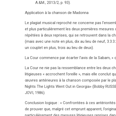
A.&M., 2013/2, p. 93).
Application à la chanson de Madonna
Le plagiat musical reproché ne concerne pas l’ense
et plus particulièrement les deux premières mesures du
répétées à deux reprises, qui se retrouvent dans 
(mais avec une note en plus, dix au lieu de neuf, 3.3.3.
un couplet en plus, trois au lieu de deux).
La Cour commence par écarter l’avis de la Sabam, « qu
La Cour ne nie pas la ressemblance entre les deux c
litigieuses « accrochent l’oreille », mais elle concl
œuvres antérieures à la chanson composée par le plaign
Nights The Lights Went Out in Georgia» (Bobby RUSSE
JOVI, 1986).
Conclusion logique : « Confrontées à ces antériorités de
de prouver que, malgré cet emprunt apparent, l’origina
particulièrement des mesures litigieuses reprises dan