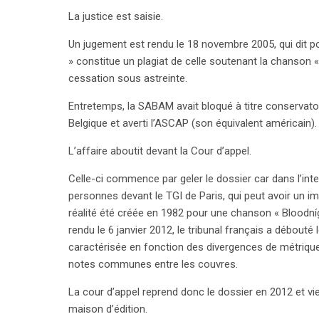
Les admirateurs de Madonna peuvent donc se réjou
La justice est saisie.
accusation de plagiat.
Un jugement est rendu le 18 novembre 2005, qui dit p
» constitue un plagiat de celle soutenant la chanson
cessation sous astreinte.
Entretemps, la SABAM avait bloqué à titre conservatoir
Belgique et averti l’ASCAP (son équivalent américain)
L’affaire aboutit devant la Cour d’appel.
Celle-ci commence par geler le dossier car dans l’inter
personnes devant le TGI de Paris, qui peut avoir un im
réalité été créée en 1982 pour une chanson « Bloodnígh
rendu le 6 janvier 2012, le tribunal français a débou
caractérisée en fonction des divergences de métrique et
notes communes entre les couvres.
La cour d’appel reprend donc le dossier en 2012 et vi
maison d’édition.