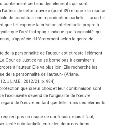
les contiennent certains des éléments qui sont
à l’auteur de cette œuvre » (point 39) et que « la reprise
ble de constituer une reproduction partielle … si un tel
t que tel, exprime la création intellectuelle propre à
nifie que l’arrêt Infopaq « indique que l’originalité, qui
nnus, s’apprécie différemment selon le genre de
e de la personnalité de l’auteur est et reste l’élément
on. La Cour de Justice ne se borne pas à examiner si
propre à l’auteur. Elle va plus loin. Elle recherche les
se de la personnalité de l’auteur» (Ariane.
, J.L.M.B., 2012/21, p. 984).
rotection que si leur choix et leur combinaison sont
 l’exclusivité dépend de l’originalité de l’œuvre
u regard de l’œuvre en tant que telle, mais des éléments
 requiert pas un risque de confusion, mais il faut,
milarité substantielle entre les deux créations.