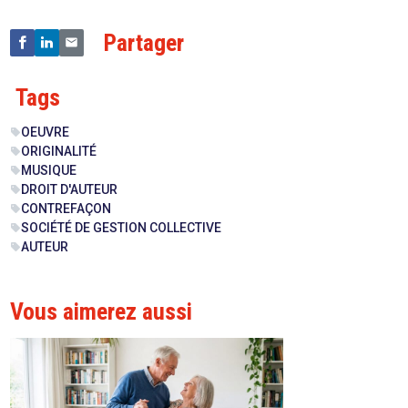
Partager
Tags
OEUVRE
sell
ORIGINALITÉ
sell
MUSIQUE
sell
DROIT D'AUTEUR
sell
CONTREFAÇON
sell
SOCIÉTÉ DE GESTION COLLECTIVE
sell
AUTEUR
sell
Vous aimerez aussi