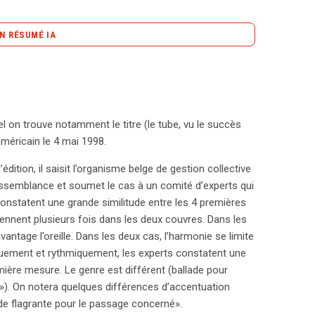
N RÉSUMÉ IA
content_copy
Copier le résumé
 célèbre chanson « Frozen », qui avait rencontré un
ste belge a revendiqué que certaines mesures de sa
aient à celles de Madonna. Après une enquête
l on trouve notamment le titre (le tube, vu le succès
tude, l’affaire a été portée devant les tribunaux. En
méricain le 4 mai 1998.
ie de « Frozen » constituait un plagiat et a ordonné
édition, il saisit l’organisme belge de gestion collective
 a évolué en 2012, lorsque la Cour d’appel a
essemblance et soumet le cas à un comité d’experts qui
une autre action en France. La Cour a finalement
constatent une grande similitude entre les 4 premières
guée ne compromettait pas l’originalité de ses
nent plusieurs fois dans les deux couvres. Dans les
œuvres antérieures. Les juges ont précisé que la
antage l’oreille. Dans les deux cas, l’harmonie se limite
inalité marquée, et que les éléments similaires
uement et rythmiquement, les experts constatent une
ent pas ce seuil. Ainsi, bien que des ressemblances
ière mesure. Le genre est différent (ballade pour
ur établir un plagiat. Ce jugement témoigne de la
p»). On notera quelques différences d’accentuation
e la musique, où des mélodies partagées peuvent
ude flagrante pour le passage concerné».
e débat sur l’originalité plus pertinent que jamais.