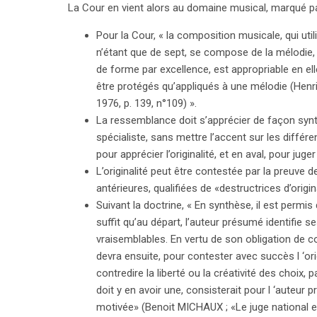
La Cour en vient alors au domaine musical, marqué p
Pour la Cour, « la composition musicale, qui uti
n’étant que de sept, se compose de la mélodie, 
de forme par excellence, est appropriable en e
être protégés qu’appliqués à une mélodie (Henri 
1976, p. 139, n°109) ».
La ressemblance doit s’apprécier de façon synt
spécialiste, sans mettre l’accent sur les diffé
pour apprécier l’originalité, et en aval, pour juge
L’originalité peut être contestée par la preuve
antérieures, qualifiées de «destructrices d’origina
Suivant la doctrine, « En synthèse, il est permis d
suffit qu’au départ, l’auteur présumé identifie ses
vraisemblables. En vertu de son obligation de co
devra ensuite, pour contester avec succès l ‘or
contredire la liberté ou la créativité des choix, p
doit y en avoir une, consisterait pour l ‘auteu
motivée» (Benoit MICHAUX ; «Le juge national et l