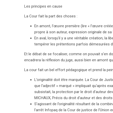
Les principes en cause
La Cour fait la part des choses :
En amont, l’œuvre première (lire « l’œuvre créée 
propre à son auteur, expression originale de sa l
En aval, lorsqu’il y a une véritable création, la 
tempérer les prétentions parfois démesurées du
Et le débat de se focaliser, comme on pouvait s’en doute
encadrera la réflexion du juge, aussi bien en amont qu
La cour fait un bel effort pédagogique et prend la pei
L’originalité doit être marquée. La Cour de Just
que l’adjectif « marqué » impliquait qu’après exa
subsistait, la protection par le droit d’auteur 
search
MICHAUX, Précis du droit d’auteur et des droits v
S’agissant de l’originalité résultant de la combi
l’arrêt Infopaq de la Cour de justice de l’Union