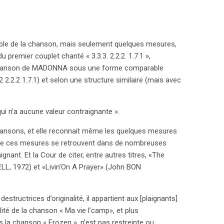
mble de la chanson, mais seulement quelques mesures,
 premier couplet chanté « 3.3.3. 2.2.2. 1.7.1 »,
la chanson de MADONNA sous une forme comparable
2 2.2.2 1.7.1) et selon une structure similaire (mais avec
i n’a aucune valeur contraignante ».
hansons, et elle reconnait même les quelques mesures
ut que ces mesures se retrouvent dans de nombreuses
ant. Et la Cour de citer, entre autres titres, «The
LL, 1972) et «Livin’On A Prayer» (John BON
structrices d’originalité, il appartient aux [plaignants]
lité de la chanson « Ma vie l’camp», et plus
s la chanson « Frozen », n’est pas restreinte ou