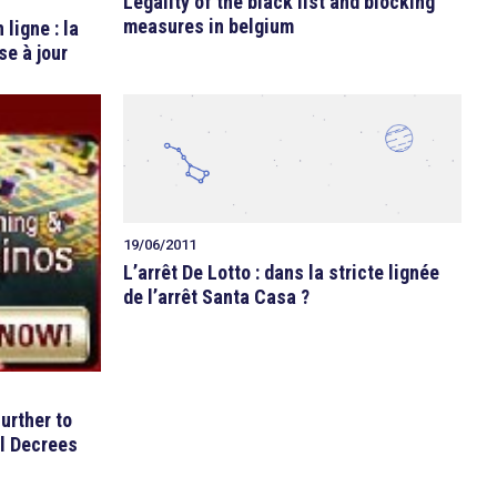
Legality of the black list and blocking
measures in belgium
ligne : la
e à jour
19/06/2011
L’arrêt De Lotto : dans la stricte lignée
de l’arrêt Santa Casa ?
urther to
al Decrees