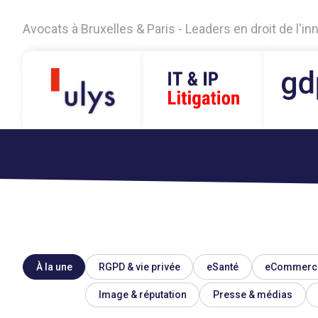
Avocats à Bruxelles & Paris - Leaders en droit de l'i
À la une
RGPD & vie privée
eSanté
eCommerc
Image & réputation
Presse & médias