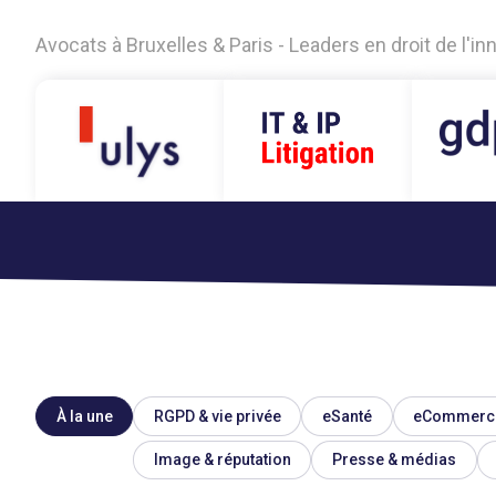
Avocats à Bruxelles & Paris - Leaders en droit de l'i
À la une
RGPD & vie privée
eSanté
eCommerc
Image & réputation
Presse & médias