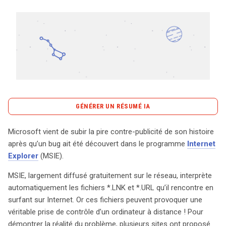
Tout sur le droit de l'innovation
Rechercher
CONTACT
GÉNÉRER UN RÉSUMÉ IA
content_copy
Copier le résumé
Microsoft vient de subir la pire contre-publicité de son histoire
Microsoft fait face à une crise sans précédent après la
après qu’un bug ait été découvert dans le programme
Internet
découverte d’un bug dans son navigateur Internet
Explorer
(MSIE).
Explorer (MSIE), qui permet à des fichiers *.LNK et *.URL
MSIE, largement diffusé gratuitement sur le réseau, interprète
de prendre le contrôle à distance d’un ordinateur. Ce
automatiquement les fichiers *.LNK et *.URL qu’il rencontre en
problème, qui touche un logiciel largement utilisé et
surfant sur Internet. Or ces fichiers peuvent provoquer une
diffusé gratuitement, a suscité une onde de choc dans
véritable prise de contrôle d’un ordinateur à distance ! Pour
le monde numérique. Plusieurs sites ont mis en place
démontrer la réalité du problème, plusieurs sites ont proposé