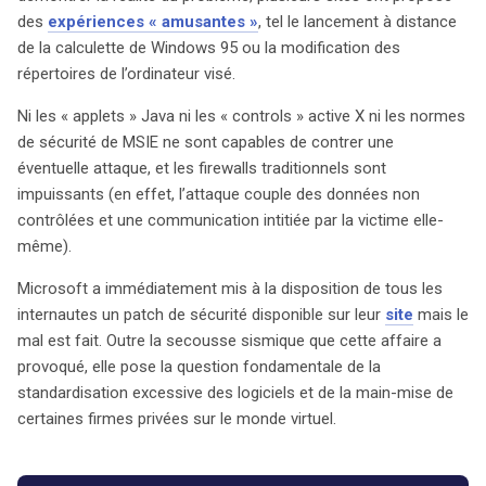
des démonstrations provocantes, comme le lancement
des
expériences « amusantes »
, tel le lancement à distance
à distance de la calculette de Windows 95, illustrant la
de la calculette de Windows 95 ou la modification des
gravité de la situation. Les protections habituelles, y
répertoires de l’ordinateur visé.
compris les « applets » Java et les contrôles ActiveX,
ainsi que les normes de sécurité de MSIE, se sont
Ni les « applets » Java ni les « controls » active X ni les normes
révélées inefficaces face à cette vulnérabilité. Les pare-
de sécurité de MSIE ne sont capables de contrer une
feu traditionnels ne peuvent pas contrer ces attaques,
éventuelle attaque, et les firewalls traditionnels sont
car elles exploitent des données non contrôlées et
impuissants (en effet, l’attaque couple des données non
s’appuient sur une communication initiée par l’utilisateur
contrôlées et une communication intitiée par la victime elle-
lui-même. En réponse à cette menace, Microsoft a
même).
rapidement publié un patch de sécurité accessible à
Microsoft a immédiatement mis à la disposition de tous les
tous. Cependant, malgré cette mesure, les
internautes un patch de sécurité disponible sur leur
site
mais le
répercussions de cet incident soulèvent des
mal est fait. Outre la secousse sismique que cette affaire a
interrogations majeures sur la standardisation excessive
provoqué, elle pose la question fondamentale de la
des logiciels et sur le pouvoir croissant des entreprises
standardisation excessive des logiciels et de la main-mise de
privées dans le domaine numérique. Ce bug met en
certaines firmes privées sur le monde virtuel.
lumière les enjeux de sécurité auxquels sont confrontés
les utilisateurs, ainsi que la nécessité d’une vigilance
accrue face aux failles potentielles dans les