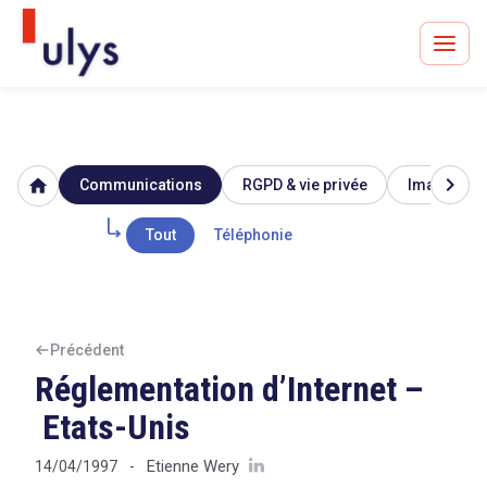
chevron_right
home
Communications
RGPD & vie privée
Image & ré
Avocats à Paris & Bruxelles
Leader en droit de l'innovation depuis 30 ans
Tout
Téléphonie
Un procès en vue ?
Précédent
Réglementation d’Internet –
Etats-Unis
Tout sur le RGPD
Etienne Wery
14/04/1997
-