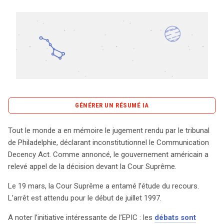
Tout sur le droit de l'innovation
Rechercher
CONTACT
GÉNÉRER UN RÉSUMÉ IA
content_copy
Copier le résumé
Tout le monde a en mémoire le jugement rendu par le tribunal
Le jugement rendu par le tribunal de Philadelphie a
de Philadelphie, déclarant inconstitutionnel le Communication
marqué un tournant décisif en déclarant
Decency Act. Comme annoncé, le gouvernement américain a
inconstitutionnel le Communication Decency Act. Cette
relevé appel de la décision devant la Cour Suprême.
décision fait l’objet d’un appel par le gouvernement
Le 19 mars, la Cour Suprême a entamé l’étude du recours.
américain, qui a saisi la Cour Suprême. Les audiences
L’arrêt est attendu pour le début de juillet 1997.
ont débuté le 19 mars, et un arrêt est attendu pour le
début de juillet 1997, suscitant un vif intérêt tant sur le
A noter l’initiative intéressante de l’EPIC : les
débats sont