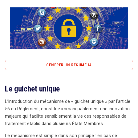
Tout sur le droit de l'innovation
Rechercher
CONTACT
GÉNÉRER UN RÉSUMÉ IA
content_copy
Copier le résumé
Le guichet unique
Le mécanisme du « guichet unique », introduit par l’article
56 du Règlement, révolutionne la gestion des données
L’introduction du mécanisme de « guichet unique » par l’article
pour les responsables de traitement opérant dans
56 du Règlement, constitue immanquablement une innovation
plusieurs États membres de l’Union européenne. Ce
majeure qui facilite sensiblement la vie des responsables de
système désigne une autorité de contrôle « principale »,
traitement établis dans plusieurs États Membres.
facilitant les interactions pour les traitements
transnationaux. L’arrêt Facebook de 2021 a renforcé ce
Le mécanisme est simple dans son principe : en cas de