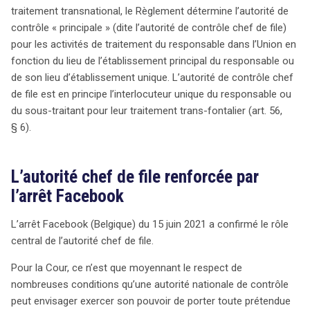
rôle central, soulignant les conditions strictes
traitement transnational, le Règlement détermine l’autorité de
nécessaires pour qu’une autorité puisse agir dans un
contrôle « principale » (dite l’autorité de contrôle chef de file)
État membre sans être chef de file. Cependant, ce
pour les activités de traitement du responsable dans l’Union en
modèle soulève des inquiétudes quant à la concurrence
fonction du lieu de l’établissement principal du responsable ou
entre États, où des zones de laxisme pourraient
de son lieu d’établissement unique. L’autorité de contrôle chef
émerger, attirant les grandes entreprises en quête de
de file est en principe l’interlocuteur unique du responsable ou
réglementations plus souples. L’étude récente d’ESET
du sous-traitant pour leur traitement trans-fontalier (art. 56,
met en lumière l’activité des autorités de protection des
§ 6).
données en Europe depuis l’adoption du RGPD. Le
Luxembourg se distingue avec une amende record
contre Amazon de 746 millions d’euros, tandis que
L’autorité chef de file renforcée par
d’autres pays comme l’Allemagne et la France affichent
l’arrêt Facebook
une constance dans leurs sanctions. L’absence de base
légale reste la principale raison des amendes, suivie par
L’arrêt Facebook (Belgique) du 15 juin 2021 a confirmé le rôle
des lacunes dans les mesures de protection des
central de l’autorité chef de file.
données. L’Irlande, en tant qu’autorité chef de file, est
Pour la Cour, ce n’est que moyennant le respect de
jugée peu proactive, suscitant des interrogations sur son
nombreuses conditions qu’une autorité nationale de contrôle
attractivité pour les géants du numérique. Alors que
peut envisager exercer son pouvoir de porter toute prétendue
l’avenir du guichet unique se dessine, il sera essentiel de