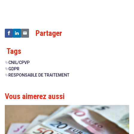
&
Technologies
Partager
Tags
CNIL/CPVP
sell
GDPR
sell
RESPONSABLE DE TRAITEMENT
sell
Vous aimerez aussi