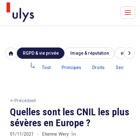
chevron_right
home
RGPD & vie privée
Image & réputation
eSanté
Avocats à Paris & Bruxelles
Leader en droit de l'innovation depuis 30 ans
Tout
Principes
Droits
Secteur pub
Un procès en vue ?
Précédent
Quelles sont les CNIL les plus
sévères en Europe ?
Tout sur le RGPD
Etienne Wery
01/11/2021
-