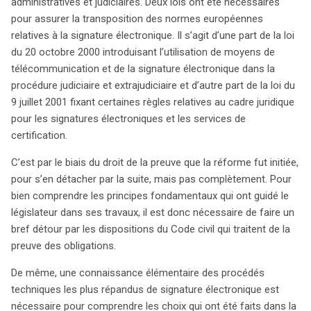
fondamentales : celle du 20 octobre 2000, qui intègre la
administratives et judiciaires. Deux lois ont été nécessaires
signature électronique dans les procédures judiciaires et
pour assurer la transposition des normes européennes
extrajudiciaires, et celle du 9 juillet 2001, qui établit un
relatives à la signature électronique. Il s’agit d’une part de la loi
cadre juridique pour ces signatures et les services de
du 20 octobre 2000 introduisant l’utilisation de moyens de
certification associés. L’initiative législative découle
télécommunication et de la signature électronique dans la
principalement du droit de la preuve, bien qu’elle ait
procédure judiciaire et extrajudiciaire et d’autre part de la loi du
évolué pour inclure des aspects techniques spécifiques
9 juillet 2001 fixant certaines règles relatives au cadre juridique
à la signature électronique. Pour appréhender pleinement
pour les signatures électroniques et les services de
les enjeux, il est essentiel de se référer aux dispositions
certification.
du Code civil sur la preuve des obligations et de se
C’est par le biais du droit de la preuve que la réforme fut initiée,
familiariser avec les techniques de signature
pour s’en détacher par la suite, mais pas complètement. Pour
électronique les plus courantes. Après avoir posé les
bien comprendre les principes fondamentaux qui ont guidé le
bases des notions d’écrit, de signature et d’original, une
législateur dans ses travaux, il est donc nécessaire de faire un
analyse des textes européens et belges permet de
bref détour par les dispositions du Code civil qui traitent de la
dégager des lignes directrices, bien que des ambiguïtés
preuve des obligations.
demeurent. Ce sujet, en constante évolution, soulève
des questions et des débats contemporains, reflétant la
De même, une connaissance élémentaire des procédés
complexité de l’intégration de la signature électronique
techniques les plus répandus de signature électronique est
dans le paysage juridique. Cette étude, signée par
nécessaire pour comprendre les choix qui ont été faits dans la