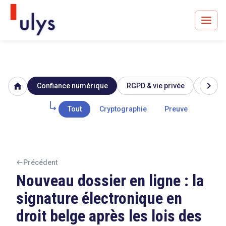
chevron_right
home
Confiance numérique
RGPD & vie privée
Image 
Avocats à Paris & Bruxelles
Leader en droit de l'innovation depuis 30 ans
Tout
Cryptographie
Preuve
Signa
Un procès en vue ?
Précédent
Nouveau dossier en ligne : la
signature électronique en
Tout sur le RGPD
droit belge après les lois des