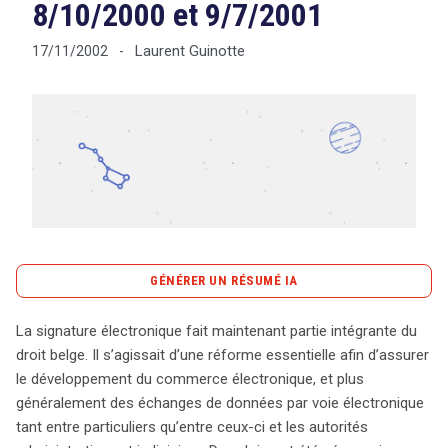
8/10/2000 et 9/7/2001
Laurent Guinotte
17/11/2002
-
Tout sur le droit de l'innovation
Rechercher
CONTACT
GÉNÉRER UN RÉSUMÉ IA
content_copy
Copier le résumé
La signature électronique fait maintenant partie intégrante du
La signature électronique a pris une place cruciale dans
droit belge. Il s’agissait d’une réforme essentielle afin d’assurer
le droit belge, facilitant le commerce électronique et les
le développement du commerce électronique, et plus
échanges de données entre particuliers et autorités.
généralement des échanges de données par voie électronique
Cette évolution s’est concrétisée grâce à deux lois
tant entre particuliers qu’entre ceux-ci et les autorités