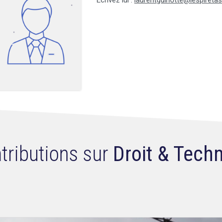
Ecrivez lui :
laurentguinotte@lespiretas
tributions sur
Droit & Tech