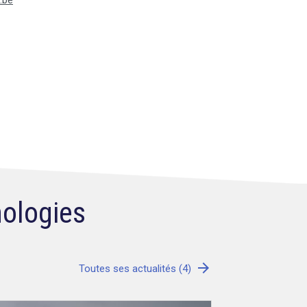
.be
nologies
arrow_forward
Toutes ses actualités (4)