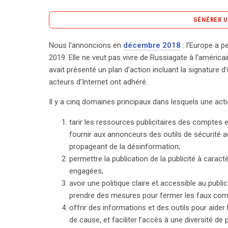
GÉNÉRER U
Nous l’annoncions en
décembre 2018
: l’Europe a 
L’Europe s’inquiète d’une potentielle manipulatio
2019. Elle ne veut pas vivre de Russiagate à l’améri
éviter un scénario à la Russiagate. Pour contrer
avait présenté un plan d’action incluant la signature d
un plan d’action avec un code de bonnes pratiques,
acteurs d’Internet ont adhéré.
Ce plan se concentre sur cinq axes essentiels : lim
Il y a cinq domaines principaux dans lesquels une acti
désinformation, garantir la transparence des publicité
ligne, fournir aux citoyens des outils pour mieux 
tarir les ressources publicitaires des comptes 
aux données pour étudier la désinformation. Cepe
fournir aux annonceurs des outils de sécurité 
une insatisfaction face aux avancées des platefor
propageant de la désinformation;
fourni des résultats concrets sur leurs efforts po
permettre la publication de la publicité à caract
Facebook n’a pas communiqué sur les résultats de 
engagées;
retardé ses annonces de transparence. La Commi
avoir une politique claire et accessible au public
renforcer la pression sur ces entreprises jusqu’aux
prendre des mesures pour fermer les faux com
extérieures, souvent subtiles, visant à influencer l’
offrir des informations et des outils pour aide
nationalistes, menaçant ainsi l’intégration europée
de cause, et faciliter l’accès à une diversité de 
rapidement pour protéger l’intégrité du processus 