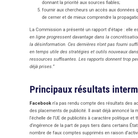
donnant la priorité aux sources fiables;
l’avenir de l’Union européenne.
fournir aux chercheurs un accès aux données qui
de cerner et de mieux comprendre la propagation
La Commission a présenté un rapport d’étape : elle est 
en ligne progressent davantage dans la concrétisatio
la désinformation. Ces dernières n’ont pas fourni suf
en temps utile des stratégies et outils nouveaux dan
ressources suffisantes. Les rapports donnent trop pe
déjà prises.”
Principaux résultats interm
Facebook
n’a pas rendu compte des résultats des act
des placements de publicité. Il avait déjà annoncé la 
l’échelle de l’UE de publicités à caractère politique et 
d’ingérence de la part de pays tiers dans certains É
search
nombre de faux comptes supprimés en raison d’activi