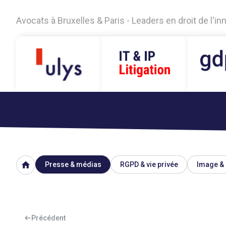
Avocats à Bruxelles & Paris - Leaders en droit de l'i
home
Presse & médias
RGPD & vie privée
Image & 
Précédent