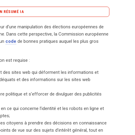
N RÉSUMÉ IA
content_copy
Copier le résumé
peur d’une manipulation des élections européennes de
n des élections européennes de 2019, souhaitant
caine. Dans cette perspective, la Commission européenne
 cette menace, la Commission européenne a élaboré
’un
code
de bonnes pratiques auquel les plus gros
 auquel les géants d’Internet sont invités à adhérer.
iter les ressources publicitaires des sites de
on est requise :
s politiques, clarifier l’identité des utilisateurs en
s’informer, et permettre aux chercheurs d’accéder
et des sites web qui déforment les informations et
ndant, un rapport d’étape de la Commission révèle
adéquats et des informations sur les sites web
mes en ligne. Facebook, Google et Twitter n’ont pas
ur combattre la désinformation. Par exemple,
ère politique et s’efforcer de divulguer des publicités
ses contrôles publicitaires, tandis que Twitter a
ssion exige désormais des rapports mensuels pour
 en ce qui concerne l’identité et les robots en ligne et
 élections. La crainte réside dans les interventions
ptes;
opinion publique et à favoriser des partis
r les citoyens à prendre des décisions en connaissance
nne. Ce climat d’incertitude pousse Bruxelles à agir
points de vue sur des sujets d’intérêt général, tout en
électoral. Les enjeux sont donc cruciaux pour