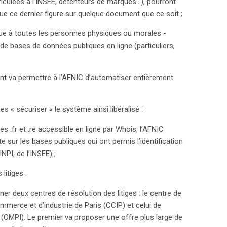
riculées à l’INSEE, détenteurs de marques…), pourront
tournant vers un système plus libéral pourrait
ue ce dernier figure sur quelque document que ce soit ;
ge du numérique en France.
ndue à toutes les personnes physiques ou morales -
r de bases de données publiques en ligne (particuliers,
nt va permettre à l’AFNIC d’automatiser entièrement
 « sécuriser « le système ainsi libéralisé :
s .fr et .re accessible en ligne par Whois, l’AFNIC
e sur les bases publiques qui ont permis l’identification
PI, de l’INSEE) ;
litiges .
nner deux centres de résolution des litiges : le centre de
mmerce et d’industrie de Paris (CCIP) et celui de
le (OMPI). Le premier va proposer une offre plus large de