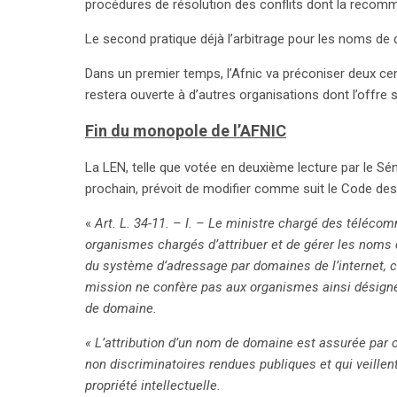
procédures de résolution des conflits dont la recomm
Le second pratique déjà l’arbitrage pour les noms d
Dans un premier temps, l’Afnic va préconiser deux cen
restera ouverte à d’autres organisations dont l’offre
Fin du monopole de l’AFNIC
La LEN, telle que votée en deuxième lecture par le Séna
prochain, prévoit de modifier comme suit le Code de
«
Art. L. 34-11. – I. – Le ministre chargé des téléco
organismes chargés d’attribuer et de gérer les noms
du système d’adressage par domaines de l’internet, co
mission ne confère pas aux organismes ainsi désignés
de domaine.
search
« L’attribution d’un nom de domaine est assurée par 
non discriminatoires rendues publiques et qui veillent
propriété intellectuelle.