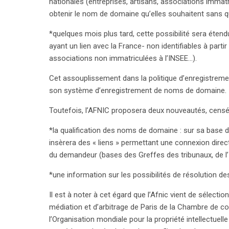
nationales (entreprises, artisans, associations immat
des mineurs face à des contenus inappropriés. Ce 
obtenir le nom de domaine qu’elles souhaitent sans q
marquer un changement significatif dans le paysa
*quelques mois plus tard, cette possibilité sera éte
ayant un lien avec la France- non identifiables à parti
associations non immatriculées à l’INSEE…).
Cet assouplissement dans la politique d’enregistreme
son système d’enregistrement de noms de domaine.
Toutefois, l’AFNIC proposera deux nouveautés, censées
*la qualification des noms de domaine : sur sa base de
insèrera des « liens » permettant une connexion direct
du demandeur (bases des Greffes des tribunaux, de l’IN
*une information sur les possibilités de résolution des 
Il est à noter à cet égard que l’Afnic vient de sélectio
médiation et d’arbitrage de Paris de la Chambre de co
l’Organisation mondiale pour la propriété intellectuel