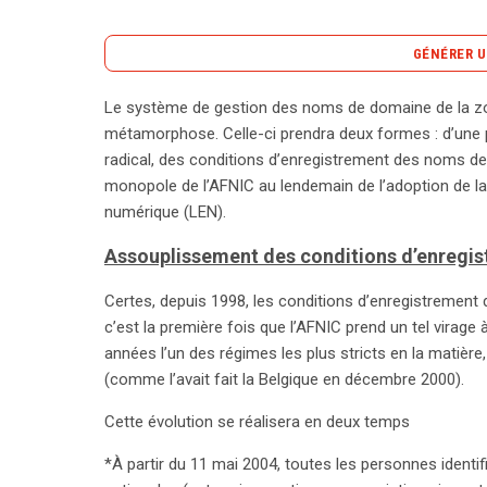
GÉNÉRER U
Le système de gestion des noms de domaine de la zon
Le système de gestion des noms de domaine en .f
métamorphose. Celle-ci prendra deux formes : d’une 
majeure. D’une part, les conditions d’enregistreme
radical, des conditions d’enregistrement des noms de 
nombre d’acteurs d’accéder à ces noms de domain
monopole de l’AFNIC au lendemain de l’adoption de la
identifiable dans des bases de données publiques
numérique (LEN).
enregistrées, pourra enregistrer le nom de domain
Assouplissement des conditions d’enregist
initiative sera étendue quelques mois plus tard à t
qu’elles soient identifiables ou non. Parallèleme
Certes, depuis 1998, les conditions d’enregistrement
loi pour la confiance dans l’économie numérique 
c’est la première fois que l’AFNIC prend un tel virage 
par divers organismes désignés par le ministre d
années l’un des régimes les plus stricts en la matière,
garantir une attribution non discriminatoire et dans
(comme l’avait fait la Belgique en décembre 2000).
droits de propriété intellectuelle. Des centres de m
de l’OMPI, seront également mis en place pour rés
Cette évolution se réalisera en deux temps
Cependant, des interrogations subsistent quant à 
*À partir du 11 mai 2004, toutes les personnes identi
efficacement les droits de propriété intellectuelle