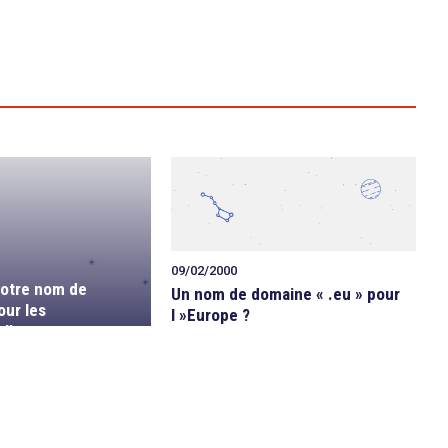
09/02/2000
votre nom de
Un nom de domaine « .eu » pour
ur les
l »Europe ?
elles …