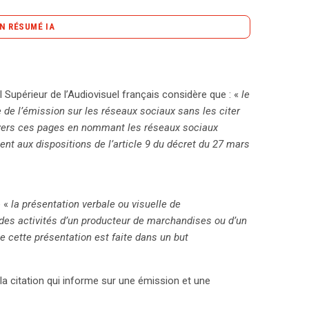
N RÉSUMÉ IA
content_copy
Copier le résumé
s a récemment clarifié la distinction entre
 de renvois vers des pages d’émissions sur les
Supérieur de l’Audiovisuel français considère que : «
le
l est interdit de mentionner spécifiquement ces
 de l’émission sur les réseaux sociaux sans les citer
tituer une forme de publicité déguisée, en violation
i vers ces pages en nommant les réseaux sociaux
de télévision et de radio doivent désormais utiliser le
ent aux dispositions de l’article 9 du décret du 27 mars
citer des plateformes spécifiques comme Facebook
urrence entre les différents réseaux sociaux, évitant
dias peuvent néanmoins continuer à orienter les
e «
la présentation verbale ou visuelle de
constitue pas de la publicité clandestine. Ce
des activités d’un producteur de marchandises ou d’un
e floue entre information et promotion, notamment
 cette présentation est faite dans un but
 les acteurs audiovisuels cherchent à se
 interactive. Les implications de cette décision
, comme en Belgique, à envisager des
 la citation qui informe sur une émission et une
ion et la publicité dans les médias. Alors que les
t cruciaux pour les chaînes, l’accueil de cette mesure