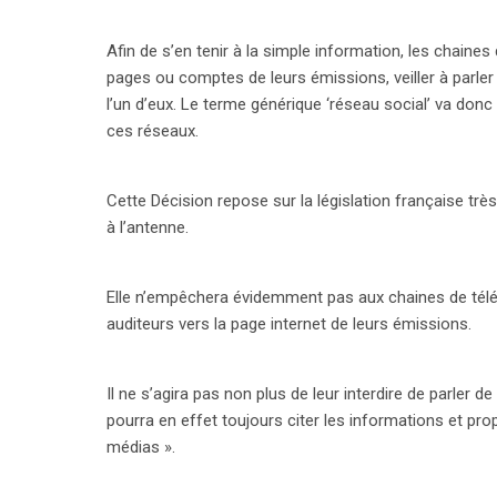
par les professionnels du secteur reste à observer
Afin de s’en tenir à la simple information, les chaines
pages ou comptes de leurs émissions, veiller à par
l’un d’eux. Le terme générique ‘réseau social’ va donc
ces réseaux.
Cette Décision repose sur la législation française tr
à l’antenne.
Elle n’empêchera évidemment pas aux chaines de télév
auditeurs vers la page internet de leurs émissions.
Il ne s’agira pas non plus de leur interdire de parler 
pourra en effet toujours citer les informations et pr
médias ».