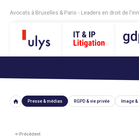
Avocats à Bruxelles & Paris - Leaders en droit de l'i
home
Presse & médias
RGPD & vie privée
Image & 
Précédent