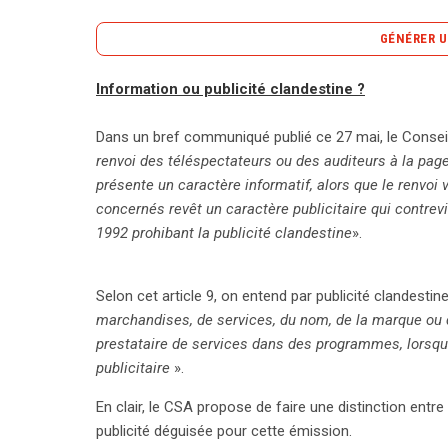
GÉNÉRER U
Information ou publicité clandestine ?
Le Conseil Supérieur de l’Audiovisuel (CSA) françai
information et publicité clandestine dans le cadre
Dans un bref communiqué publié ce 27 mai, le Conseil 
réseaux sociaux. Selon un communiqué du 27 mai, i
renvoi des téléspectateurs ou des auditeurs à la page
réseaux lors de tels renvois, car cela pourrait cons
présente un caractère informatif, alors que le renvo
de l’article 9 du décret de 1992. Ainsi, les chaînes 
concernés revêt un caractère publicitaire qui contrevi
terme générique « réseau social » plutôt que de 
1992 prohibant la publicité clandestine
».
ou Twitter. Cette décision vise à préserver la conc
de favoriser l’un au détriment des autres. Les mé
Selon cet article 9, on entend par publicité clandestin
auditeurs vers leur propre site internet, ce qui ne 
marchandises, de services, du nom, de la marque ou 
changement soulève des questions sur la frontièr
prestataire de services dans des programmes, lorsque
dans un paysage médiatique en pleine mutation, où
publicitaire
».
démarquer grâce à des stratégies de communication
pourraient également inciter d’autres régulateurs
En clair, le CSA propose de faire une distinction entre
réglementations similaires concernant l’autopromot
publicité déguisée pour cette émission.
enjeux de visibilité sur les réseaux sociaux resten