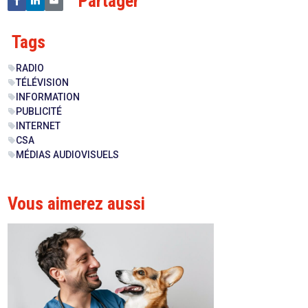
Partager
Tags
RADIO
sell
TÉLÉVISION
sell
INFORMATION
sell
PUBLICITÉ
sell
INTERNET
sell
CSA
sell
MÉDIAS AUDIOVISUELS
sell
Vous aimerez aussi