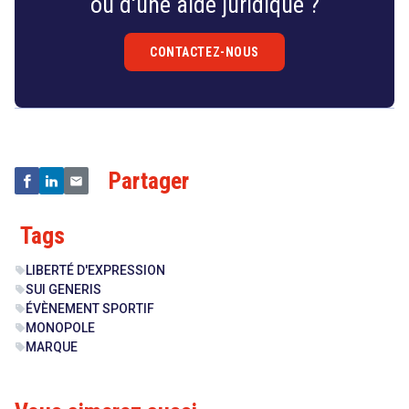
ou d'une aide juridique ?
CONTACTEZ-NOUS
Droit
&
Technologies
Partager
Tags
LIBERTÉ D'EXPRESSION
sell
SUI GENERIS
sell
ÉVÈNEMENT SPORTIF
sell
MONOPOLE
sell
MARQUE
sell