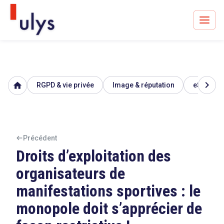
chevron_right
home
RGPD & vie privée
Image & réputation
eSanté
Avocats à Paris & Bruxelles
Leader en droit de l'innovation depuis 30 ans
Précédent
Droits d’exploitation des
Un procès en vue ?
organisateurs de
manifestations sportives : le
monopole doit s’apprécier de
Tout sur le RGPD