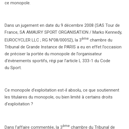
ce monopole.
droits d’exploitation doivent être appréhendés de
manière limitée, en tenant compte de la nature
accessible et gratuite d’événements tels que le Tour de
Dans un jugement en date du 9 décembre 2008 (SAS Tour de
France. Une telle décision pourrait redéfinir les stratégies
France, SA AMAURY SPORT ORGANISATION / Marko Kennedy,
de marketing et de protection des droits dans le
ème
EUROCYCLER LLC ; RG N°08/00052), la 3
chambre du
domaine sportif.
Tribunal de Grande Instance de PARIS a eu en effet l’occasion
de préciser la portée du monopole de l’organisateur
d’évènements sportifs, régi par l’article L 333-1 du Code
du Sport.
Ce monopole d’exploitation est-il absolu, ce que soutiennent
les titulaires du monopole, ou bien limité à certains droits
d’exploitation ?
ème
Dans l’affaire commentée, la 3
chambre du Tribunal de