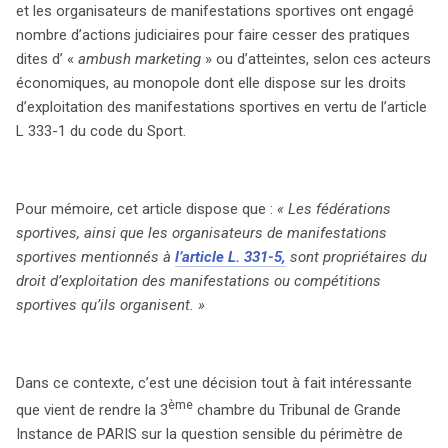
et les organisateurs de manifestations sportives ont engagé
accusée par la Société du Tour de France et Amaury
nombre d’actions judiciaires pour faire cesser des pratiques
Sport Organisation (ASO) de contrefaçon de marque et
dites d’ «
ambush marketing
» ou d’atteintes, selon ces acteurs
de violation du monopole d’exploitation. La décision du
économiques, au monopole dont elle dispose sur les droits
tribunal, rendue le 9 décembre 2008, marque un tournant
d’exploitation des manifestations sportives en vertu de l’article
important: il a tranché en faveur d’une interprétation
L 333-1 du code du Sport.
restrictive du monopole prévu par l’article L 333-1 du
Code du Sport, limitant ainsi les droits des organisateurs
d’événements sportifs. Le tribunal a écarté les
accusations de contrefaçon de marque, considérant que
Pour mémoire, cet article dispose que :
« Les fédérations
l’utilisation du nom « Le Tour de France » par Eurocycler
sportives, ainsi que les organisateurs de manifestations
était justifiée comme référence nécessaire. En revanche,
sportives mentionnés à
l’article L. 331-5,
sont propriétaires du
il a estimé que les sociétés impliquées avaient
droit d’exploitation des manifestations ou compétitions
effectivement porté atteinte aux droits d’exploitation en
sportives qu’ils organisent. »
diffusant des photographies de l’événement. Ce
jugement s’inscrit dans une tendance jurisprudentielle qui
reconnaît que le monopole ne doit pas être interprété de
Dans ce contexte, c’est une décision tout à fait intéressante
manière extensive, en privilégiant les droits d’exploitation
ème
que vient de rendre la 3
chambre du Tribunal de Grande
audiovisuels spécifiques. Ce revirement est significatif
Instance de PARIS sur la question sensible du périmètre de
pour les fédérations sportives, car il rappelle que les