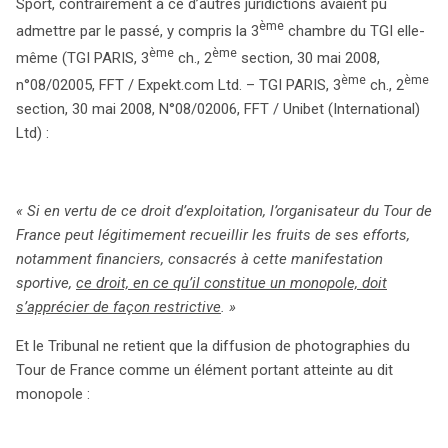
Sport, contrairement à ce d’autres juridictions avaient pu
ème
admettre par le passé, y compris la 3
chambre du TGI elle-
ème
ème
même (TGI PARIS, 3
ch., 2
section, 30 mai 2008,
ème
ème
n°08/02005, FFT / Expekt.com Ltd. – TGI PARIS, 3
ch., 2
section, 30 mai 2008, N°08/02006, FFT / Unibet (International)
Ltd) :
« Si en vertu de ce droit d’exploitation, l’organisateur du Tour de
France peut légitimement recueillir les fruits de ses efforts,
notamment financiers, consacrés à cette manifestation
sportive,
ce droit, en ce qu’il constitue un monopole, doit
s’apprécier de façon restrictive
. »
Et le Tribunal ne retient que la diffusion de photographies du
Tour de France comme un élément portant atteinte au dit
monopole :