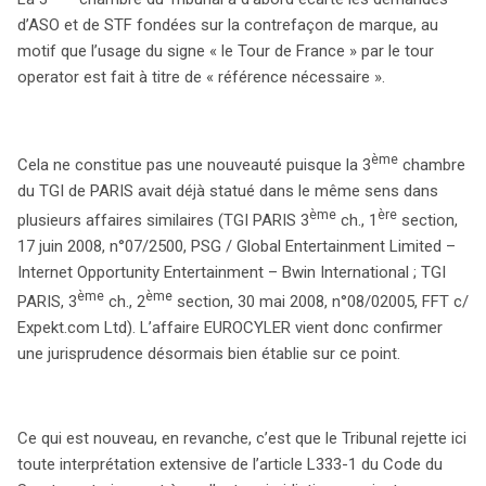
d’ASO et de STF fondées sur la contrefaçon de marque, au
motif que l’usage du signe « le Tour de France » par le tour
operator est fait à titre de « référence nécessaire ».
ème
Cela ne constitue pas une nouveauté puisque la 3
chambre
du TGI de PARIS avait déjà statué dans le même sens dans
ème
ère
plusieurs affaires similaires (TGI PARIS 3
ch., 1
section,
17 juin 2008, n°07/2500, PSG / Global Entertainment Limited –
Internet Opportunity Entertainment – Bwin International ; TGI
ème
ème
PARIS, 3
ch., 2
section, 30 mai 2008, n°08/02005, FFT c/
Expekt.com Ltd). L’affaire EUROCYLER vient donc confirmer
une jurisprudence désormais bien établie sur ce point.
Ce qui est nouveau, en revanche, c’est que le Tribunal rejette ici
toute interprétation extensive de l’article L333-1 du Code du