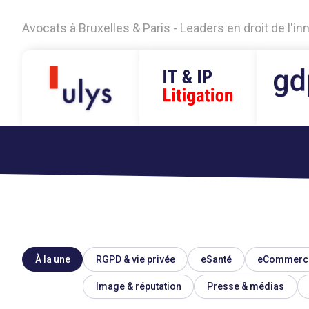
Avocats à Bruxelles & Paris - Leaders en droit de l'i
À la une
RGPD & vie privée
eSanté
eCommerc
Image & réputation
Presse & médias