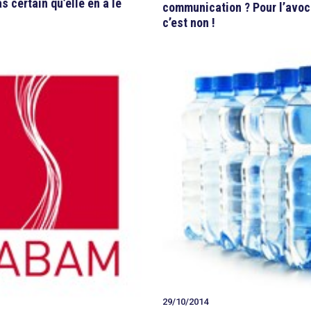
s certain qu’elle en a le
communication ? Pour l’avoc
c’est non !
29/10/2014