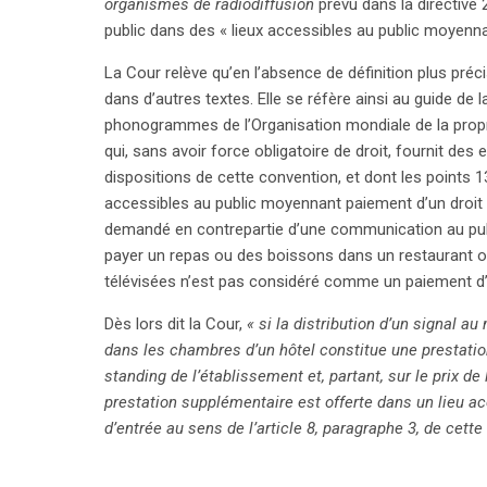
organismes de radiodiffusion
prévu dans la directive
distinction souligne l’importance de comprendre le
public dans des « lieux accessibles au public moyenna
dans des espaces privés, comme les chambres d’hôt
La Cour relève qu’en l’absence de définition plus préci
droits d’auteur.
dans d’autres textes. Elle se réfère ainsi au guide de
phonogrammes de l’Organisation mondiale de la propri
qui, sans avoir force obligatoire de droit, fournit des ex
dispositions de cette convention, et dont les points 13
accessibles au public moyennant paiement d’un droit
demandé en contrepartie d’une communication au public
payer un repas ou des boissons dans un restaurant 
télévisées n’est pas considéré comme un paiement d’u
Dès lors dit la Cour,
« si la distribution d’un signal a
dans les chambres d’un hôtel constitue une prestatio
standing de l’établissement et, partant, sur le prix de
prestation supplémentaire est offerte dans un lieu a
d’entrée au sens de l’article 8, paragraphe 3, de cette