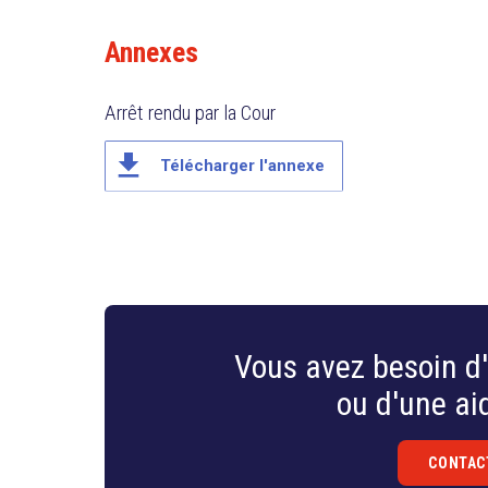
Annexes
search
Arrêt rendu par la Cour
file_download
Télécharger l'annexe
Vous avez besoin d'
ou d'une aid
CONTAC