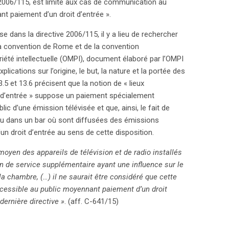
 2006/115, est limité aux cas de communication au
s implications juridiques de la diffusion de contenu
nt paiement d’un droit d’entrée ».
el, face aux exigences de la législation sur les
se dans la directive 2006/115, il y a lieu de rechercher
 la convention de Rome et de la convention
été intellectuelle (OMPI), document élaboré par l’OMPI
plications sur l’origine, le but, la nature et la portée des
.5 et 13.6 précisent que la notion de « lieux
 d’entrée » suppose un paiement spécialement
 d’une émission télévisée et que, ainsi, le fait de
ou dans un bar où sont diffusées des émissions
n droit d’entrée au sens de cette disposition.
u moyen des appareils de télévision et de radio installés
n de service supplémentaire ayant une influence sur le
 la chambre, (…) il ne saurait être considéré que cette
ccessible au public moyennant paiement d’un droit
 dernière directive »
. (aff. C-641/15)