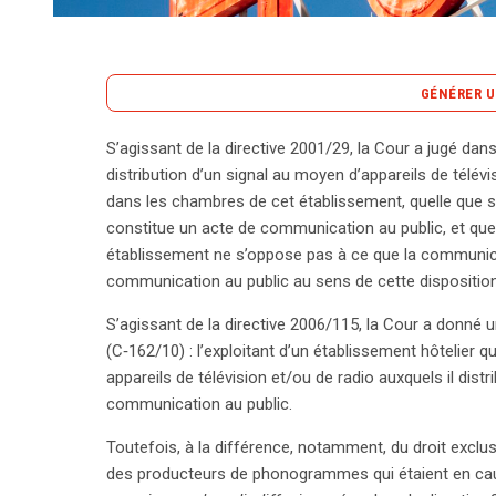
GÉNÉRER U
S’agissant de la directive 2001/29, la Cour a jugé dan
La jurisprudence récente de la Cour européenne de j
distribution d’un signal au moyen d’appareils de télévi
diffusion de signaux de télévision dans les établi
dans les chambres de cet établissement, quelle que soi
la Cour a affirmé que la distribution de signaux à
constitue un acte de communication au public, et que
acte de communication au public, indépendamment 
établissement ne s’oppose pas à ce que la communic
position est réaffirmée par un autre arrêt du 15 ma
communication au public au sens de cette disposition
des appareils de télévision ou de radio réalisent
S’agissant de la directive 2006/115, la Cour a donné 
Cependant, un aspect crucial se dégage concernan
(C‑162/10) : l’exploitant d’un établissement hôtelier 
radiodiffusion, limité aux situations où la communi
appareils de télévision et/ou de radio auxquels il distr
moyennant paiement d’un droit d’entrée ». En s’a
communication au public.
mondiale de la propriété intellectuelle, la Cour p
dans un établissement ne peut être assimilé à un dr
Toutefois, à la différence, notamment, du droit exclus
signaux audiovisuels dans les chambres d’hôtel amél
des producteurs de phonogrammes qui étaient en cause
des chambres, cela ne constitue pas un accès au pu