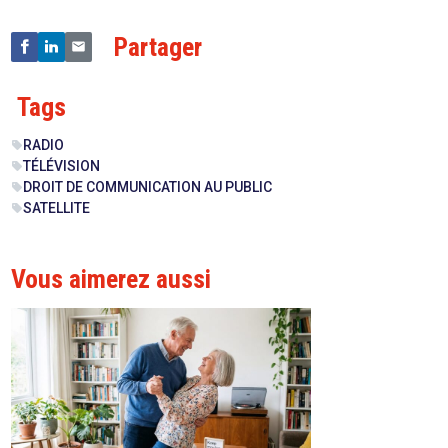
Partager
Tags
RADIO
sell
TÉLÉVISION
sell
DROIT DE COMMUNICATION AU PUBLIC
sell
SATELLITE
sell
Vous aimerez aussi