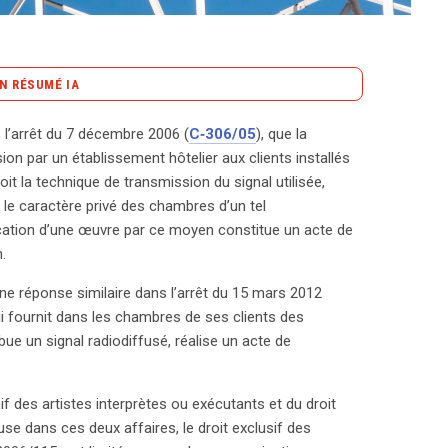
N RÉSUMÉ IA
content_copy
Copier le résumé
s l’arrêt du 7 décembre 2006 (
C‑306/05
), que la
ustice clarifie le cadre juridique entourant la
sion par un établissement hôtelier aux clients installés
ssements hôteliers. Dans l’arrêt du 7 décembre 2006,
t la technique de transmission du signal utilisée,
 des clients dans des chambres d’hôtel constitue un
 le caractère privé des chambres d’un tel
des techniques de transmission utilisées. Cette
ation d’une œuvre par ce moyen constitue un acte de
rs 2012, stipulant que les hôteliers qui fournissent
.
 également un acte de communication au public.
une réponse similaire dans l’arrêt du 15 mars 2012
t le droit exclusif des organismes de
qui fournit dans les chambres de ses clients des
cation se fait dans des « lieux accessibles au public
ibue un signal radiodiffusé, réalise un acte de
ppuyant sur des documents de l’Organisation
récise que le paiement pour un repas ou des boissons
oit d’entrée. Ainsi, même si la fourniture de
if des artistes interprètes ou exécutants et du droit
iore la qualité de service et peut influencer le tarif
 dans ces deux affaires, le droit exclusif des
blic payant au sens de la directive. Cette