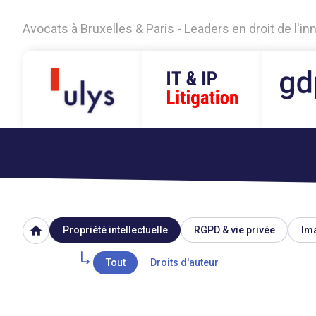
Avocats à Bruxelles & Paris - Leaders en droit de l'i
home
Propriété intellectuelle
RGPD & vie privée
Ima
Tout
Droits d'auteur