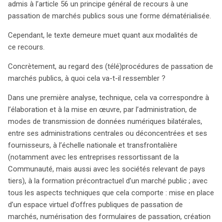
admis à l’article 56 un principe général de recours à une
propose une analyse approfondie des défis et solutions
passation de marchés publics sous une forme dématérialisée.
relatifs à cette transition. En tant que mémoire
universitaire, il offre une perspective éclairée sur les
Cependant, le texte demeure muet quant aux modalités de
défis juridiques et techniques liés à la numérisation des
ce recours.
marchés publics, posant ainsi les bases d’une réflexion
sur l’avenir de ces procédures. Pour découvrir ce
Concrètement, au regard des (télé)procédures de passation de
dossier, suivez le lien proposé.
marchés publics, à quoi cela va-t-il ressembler ?
Dans une première analyse, technique, cela va correspondre à
l’élaboration et à la mise en œuvre, par l’administration, de
modes de transmission de données numériques bilatérales,
entre ses administrations centrales ou déconcentrées et ses
fournisseurs, à l’échelle nationale et transfrontalière
(notamment avec les entreprises ressortissant de la
Communauté, mais aussi avec les sociétés relevant de pays
tiers), à la formation précontractuel d’un marché public ; avec
tous les aspects techniques que cela comporte : mise en place
d’un espace virtuel d’offres publiques de passation de
marchés, numérisation des formulaires de passation, création