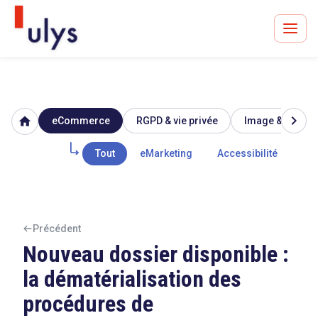
chevron_right
home
eCommerce
RGPD & vie privée
Image & réputat
Avocats à Paris & Bruxelles
Leader en droit de l'innovation depuis 30 ans
Tout
eMarketing
Accessibilité
Mar
Un procès en vue ?
Précédent
Nouveau dossier disponible :
la dématérialisation des
Tout sur le RGPD
procédures de