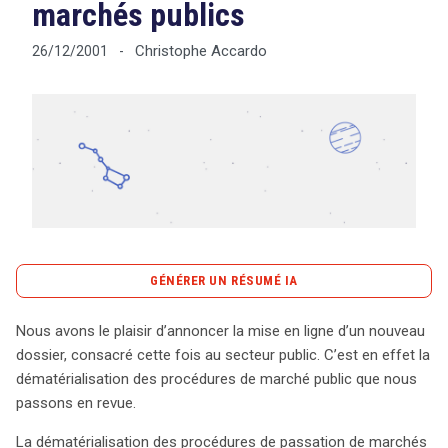
marchés publics
Christophe Accardo
26/12/2001
-
Tout sur le droit de l'innovation
Rechercher
CONTACT
GÉNÉRER UN RÉSUMÉ IA
content_copy
Copier le résumé
Nous avons le plaisir d’annoncer la mise en ligne d’un nouveau
La dématérialisation des procédures de passation de
dossier, consacré cette fois au secteur public. C’est en effet la
marchés publics représente une avancée significative
dématérialisation des procédures de marché public que nous
pour le secteur public, en phase avec l’évolution des
passons en revue.
Nouvelles Technologies de l’Internet et de la
La dématérialisation des procédures de passation de marchés