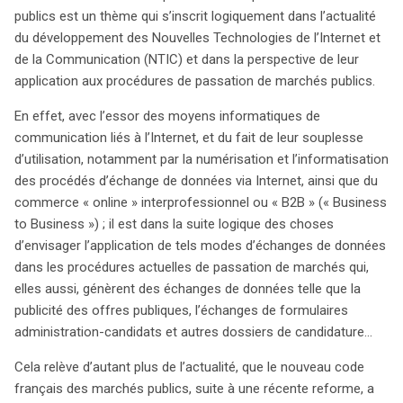
Communication (NTIC). Ce dossier met en lumière les
publics est un thème qui s’inscrit logiquement dans l’actualité
enjeux et les opportunités de cette transformation
du développement des Nouvelles Technologies de l’Internet et
numérique, désormais encouragée par le nouveau code
de la Communication (NTIC) et dans la perspective de leur
français des marchés publics. L’article 56 de ce code
application aux procédures de passation de marchés publics.
ouvre la voie à une passation dématérialisée, bien que
les modalités restent à définir. Concrètement, cette
En effet, avec l’essor des moyens informatiques de
dématérialisation implique la création d’un
communication liés à l’Internet, et du fait de leur souplesse
environnement numérique pour les échanges entre
d’utilisation, notamment par la numérisation et l’informatisation
administrations et fournisseurs, intégrant des aspects
des procédés d’échange de données via Internet, ainsi que du
techniques tels que la mise en place d’un réseau
commerce « online » interprofessionnel ou « B2B » (« Business
sécurisé, la numérisation des formulaires et l’élaboration
to Business ») ; il est dans la suite logique des choses
de plateformes d’offres publiques. Parallèlement, des
d’envisager l’application de tels modes d’échanges de données
questions juridiques cruciales émergent, notamment
dans les procédures actuelles de passation de marchés qui,
concernant la légalité des échanges numériques, la
elles aussi, génèrent des échanges de données telle que la
formalisation des contrats et la sécurité des
publicité des offres publiques, l’échanges de formulaires
transactions dans un cadre virtuel. Le projet de
administration-candidats et autres dossiers de candidature…
numérisation des marchés publics est ambitieux et en
Cela relève d’autant plus de l’actualité, que le nouveau code
cours d’élaboration, nécessitant un cadre législatif
français des marchés publics, suite à une récente reforme, a
adapté. Ce dossier, rédigé par Christophe Accardo,