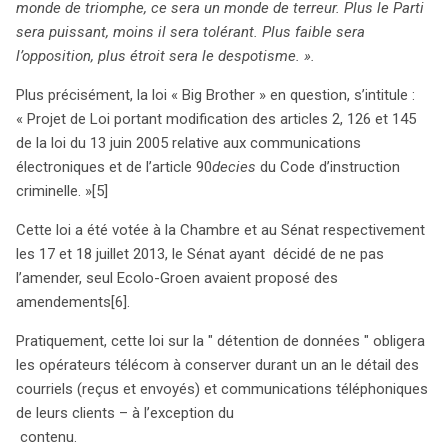
monde de triomphe, ce sera un monde de terreur. Plus le Parti
résonne fortement aujourd’hui. Alors que cette loi est
sera puissant, moins il sera tolérant. Plus faible sera
mise en œuvre, la question se pose : jusqu’où ira cette
l’opposition, plus étroit sera le despotisme. ».
dérive vers une société où la liberté individuelle est
sacrifiée sur l’autel de la sécurité ? La vigilance et la
Plus précisément, la loi « Big Brother » en question, s’intitule :
résistance citoyenne s’avèrent plus que jamais
« Projet de Loi portant modification des articles 2, 126 et 145
nécessaires pour préserver nos droits fondamentaux.
de la loi du 13 juin 2005 relative aux communications
électroniques et de l’article 90
decies
du Code d’instruction
criminelle. »
[5]
Cette loi a été votée à la Chambre et au Sénat respectivement
les 17 et 18 juillet 2013, le Sénat ayant décidé de ne pas
l’amender, seul Ecolo-Groen avaient proposé des
amendements
[6].
Pratiquement, cette loi sur la " détention de données " obligera
les opérateurs télécom à conserver durant un an le détail des
courriels (reçus et envoyés) et communications téléphoniques
de leurs clients – à l’exception du
contenu.