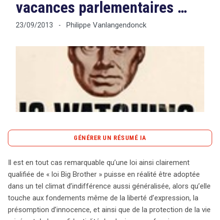
vacances parlementaires …
Philippe Vanlangendonck
23/09/2013
-
Tout sur le droit de l'innovation
Rechercher
CONTACT
GÉNÉRER UN RÉSUMÉ IA
content_copy
Copier le résumé
Il est en tout cas remarquable qu’une loi ainsi clairement
La récente adoption de la loi surnommée « Big Brother »
qualifiée de « loi Big Brother » puisse en réalité être adoptée
en Belgique soulève d’importantes inquiétudes sur les
dans un tel climat d’indifférence aussi généralisée, alors qu’elle
libertés fondamentales. Cette législation, qui oblige les
touche aux fondements même de la liberté d’expression, la
opérateurs télécom à conserver les données de
présomption d’innocence, et ainsi que de la protection de la vie