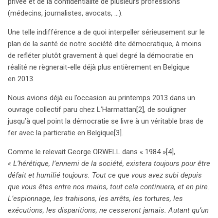
communication de leurs clients pendant un an, a été
privée et de la confidentialité de plusieurs professions
adoptée sans une réelle résistance, illustrant une
(médecins, journalistes, avocats, …).
indifférence alarmante au sein de la société. En effet,
Une telle indifférence a de quoi interpeller sérieusement sur le
cette loi menace la présomption d’innocence, la vie
plan de la santé de notre société dite démocratique, à moins
privée et le secret professionnel de diverses
de refléter plutôt gravement à quel degré la démocratie en
professions, y compris celles des avocats, médecins et
réalité ne règnerait-elle déjà plus entièrement en Belgique
journalistes. Sous le prétexte de lutter contre le
en 2013.
terrorisme et la grande criminalité, cette loi permet une
surveillance généralisée, remettant en question la santé
Nous avions déjà eu l’occasion au printemps 2013 dans un
de notre démocratie. Les critiques, notamment de la
ouvrage collectif paru chez L’Harmattan
[2], de souligner
Ligue des droits de l’homme et d’organisations
jusqu’à quel point la démocratie se livre à un véritable bras de
professionnelles, soulignent que cette mesure constitue
fer avec la particratie en Belgique
[3].
une atteinte injustifiée aux droits individuels. Les
Comme le relevait George ORWELL dans « 1984 »
[4],
dispositions de la loi, inspirées par une directive
« L’hérétique, l’ennemi de la société, existera toujours pour être
européenne, semblent ignorer les principes
défait et humilié toujours. Tout ce que vous avez subi depuis
constitutionnels belges garantissant le respect de la vie
que vous êtes entre nos mains, tout cela continuera, et en pire.
privée et la liberté d’expression. George Orwell, dans
L’espionnage, les trahisons, les arrêts, les tortures, les
« 1984 », met en garde contre un monde où la
exécutions, les disparitions, ne cesseront jamais. Autant qu’un
surveillance devient la norme, un avertissement qui