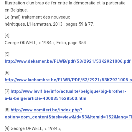
Illustration d’un bras de fer entre la démocratie et la particratie
en Belgique,
Le (mal) traitement des nouveaux
hérétiques, L’Harmattan, 2013 , pages 59 à 77.
[4]
George ORWELL, « 1984 », Folio, page 354.
[5]
http://www.dekamer.be/FLWB/pdf/53/2921/53K2921006.pdf
[6]
http://www.lachambre.be/FLWB/PDF/53/2921/53K2921005.p
[7]
http://www.levif.be/info/actualite/belgique/big-brother-
a-la-belge/article-4000351628500.htm
[8]
http://www.comiteri.be/index.php?
option=com_content&task=view&id=53&Itemid=152&lang=F
[9] George ORWELL, « 1984 »,