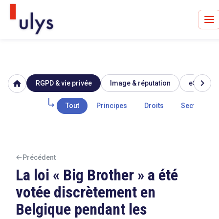
chevron_right
home
RGPD & vie privée
Image & réputation
eSanté
Avocats à Paris & Bruxelles
Leader en droit de l'innovation depuis 30 ans
Tout
Principes
Droits
Secteur pub
Un procès en vue ?
Précédent
La loi « Big Brother » a été
votée discrètement en
Tout sur le RGPD
Belgique pendant les