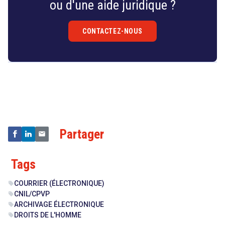
ou d'une aide juridique ?
CONTACTEZ-NOUS
Droit
&
Technologies
Partager
Tags
COURRIER (ÉLECTRONIQUE)
sell
CNIL/CPVP
sell
ARCHIVAGE ÉLECTRONIQUE
sell
DROITS DE L'HOMME
sell