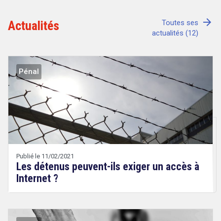
arrow_forward
Actualités
Toutes ses
actualités (12)
Tout sur le droit de l'innovation
Pénal
Rechercher
CONTACT
Publié le 11/02/2021
Les détenus peuvent-ils exiger un accès à
Internet ?