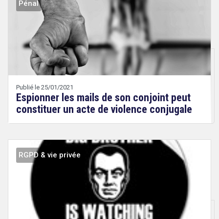
Pénal
Droit
&
Technologies
Etienne
Wery
Publié le 25/01/2021
Espionner les mails de son conjoint peut
constituer un acte de violence conjugale
RGPD & vie privée
Droit
&
Technologies