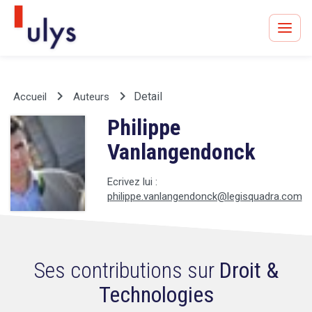
keyboard_arrow_right
keyboard_arrow_right
Detail
Accueil
Auteurs
Philippe
Avocats à Paris & Bruxelles
Leader en droit de l'innovation depuis 30 ans
Vanlangendonck
Ecrivez lui :
philippe.vanlangendonck@legisquadra.com
Un procès en vue ?
Ses contributions sur
Droit &
Technologies
Tout sur le RGPD