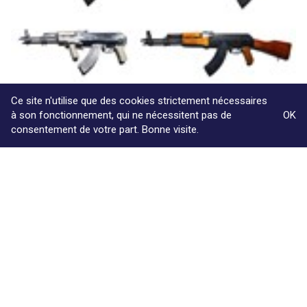
03/02/2016
Ce site n'utilise que des cookies strictement nécessaires
Plan d’action pour lutter contre le financement
à son fonctionnement, qui ne nécessitent pas de
OK
du terrorisme
consentement de votre part. Bonne visite.