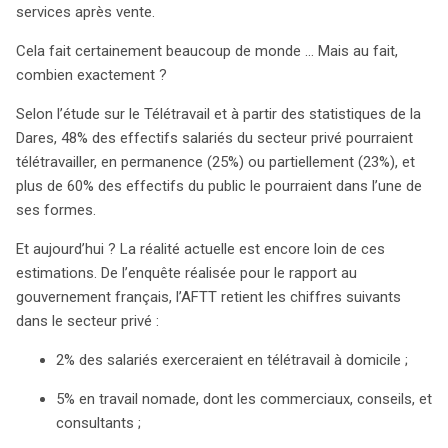
comprend des mesures de prévention, une obligation
services après vente.
d’information et de consultation, ainsi qu’un statut
Cela fait certainement beaucoup de monde … Mais au fait,
équivalent aux autres travailleurs. En somme, le
combien exactement ?
télétravail représente un changement majeur dans
l’organisation professionnelle, nécessitant des
Selon l’étude sur le Télétravail et à partir des statistiques de la
régulations adaptées pour favoriser un environnement
Dares, 48% des effectifs salariés du secteur privé pourraient
de travail équilibré et sécurisé.
télétravailler, en permanence (25%) ou partiellement (23%), et
plus de 60% des effectifs du public le pourraient dans l’une de
ses formes.
Et aujourd’hui ? La réalité actuelle est encore loin de ces
estimations. De l’enquête réalisée pour le rapport au
gouvernement français, l’AFTT retient les chiffres suivants
dans le secteur privé :
2% des salariés exerceraient en télétravail à domicile ;
5% en travail nomade, dont les commerciaux, conseils, et
consultants ;