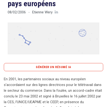
pays européens
Etienne Wery
08/02/2006
-
Tout sur le droit de l'innovation
Rechercher
CONTACT
GÉNÉRER UN RÉSUMÉ IA
content_copy
Copier le résumé
En 2001, les partenaires sociaux au niveau européen
Depuis 2001, le télétravail a connu une évolution
s’accordaient sur des lignes directrices pour le télétravail dans
significative, notamment avec l’accord-cadre signé en
le secteur du commerce. Dans la foulée, un accord-cadre était
2002 par les partenaires sociaux européens. Ce cadre a
conclu le 23 mai 2002 et signé à Bruxelles le 16 juillet 2002 par
ouvert la voie à une reconnaissance plus large du
la CES, l’UNICE/UEAPME et le CEEP, en présence du