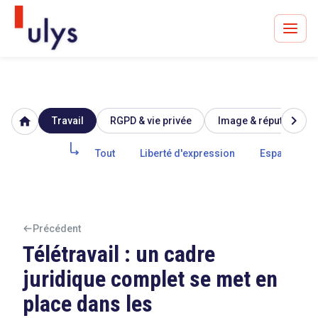
chevron_right
home
Travail
RGPD & vie privée
Image & réputation
Avocats à Paris & Bruxelles
Leader en droit de l'innovation depuis 30 ans
Tout
Liberté d'expression
Espace priv
Un procès en vue ?
Précédent
Télétravail : un cadre
juridique complet se met en
Tout sur le RGPD
place dans les