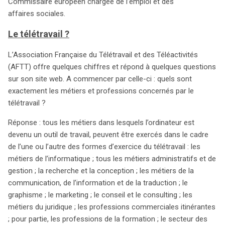
télétravail dans divers secteurs. L’Association Française
Commissaire européen chargée de l’emploi et des
du Télétravail et des Téléactivités (AFTT) souligne que
affaires sociales.
près de 48 % des employés du secteur privé pourraient
Le télétravail ?
potentiellement télétravailler, avec seulement 2 %
actuellement en télétravail à domicile. Les chiffres
L’Association Française du Télétravail et des Téléactivités
révèlent une réelle opportunité pour un développement
(AFTT) offre quelques chiffres et répond à quelques questions
harmonieux de cette méthode de travail, nécessitant un
sur son site web. A commencer par celle-ci : quels sont
cadre juridique solide. En France, des initiatives
exactement les métiers et professions concernés par le
législatives ont été mises en place pour encadrer le
télétravail ?
télétravail, y compris la formalisation de son intégration
dans le contrat de travail. Ceci vise à garantir la
Réponse : tous les métiers dans lesquels l’ordinateur est
transparence des modalités de télétravail et à protéger
devenu un outil de travail, peuvent être exercés dans le cadre
les droits des travailleurs. La création d’une présomption
de l’une ou l’autre des formes d’exercice du télétravail : les
d’accident du travail pour les télétravailleurs a également
métiers de l’informatique ; tous les métiers administratifs et de
été discutée, afin de clarifier la responsabilité en cas
gestion ; la recherche et la conception ; les métiers de la
d’incidents. En Belgique, la convention collective n° 85
communication, de l’information et de la traduction ; le
réaffirme le caractère volontaire du télétravail tout en
graphisme ; le marketing ; le conseil et le consulting ; les
établissant des principes clairs concernant les droits et
métiers du juridique ; les professions commerciales itinérantes
obligations des employeurs et des télétravailleurs. Cela
; pour partie, les professions de la formation ; le secteur des