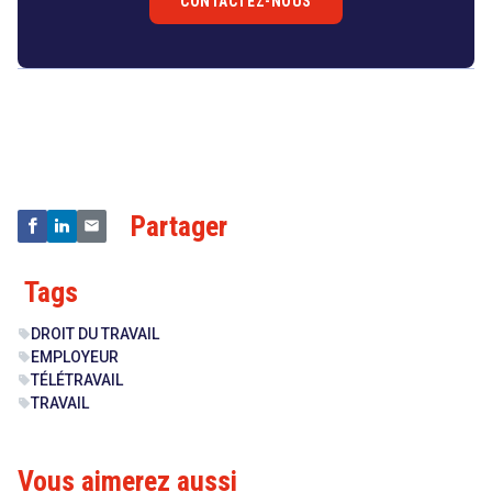
CONTACTEZ-NOUS
Droit
&
Technologies
Partager
Tags
DROIT DU TRAVAIL
sell
EMPLOYEUR
sell
TÉLÉTRAVAIL
sell
TRAVAIL
sell
Vous aimerez aussi