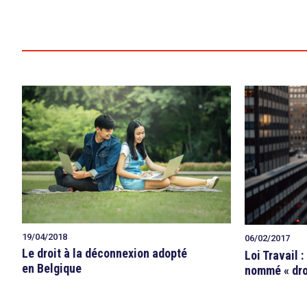
19/04/2018
06/02/2017
search
Le droit à la déconnexion adopté
Loi Travail :
en Belgique
nommé « droi