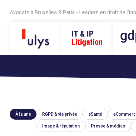
Avocats à Bruxelles & Paris - Leaders en droit de l'i
À la une
RGPD & vie privée
eSanté
eCommerc
Image & réputation
Presse & médias