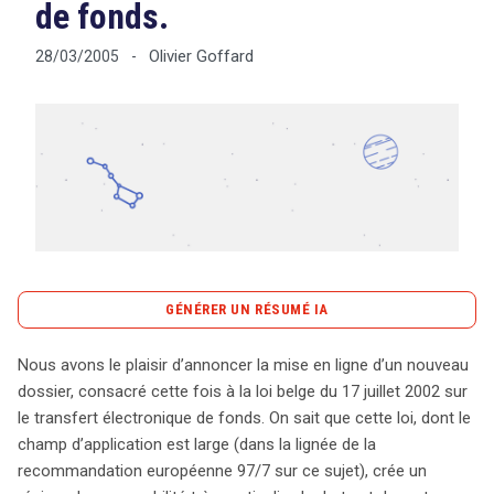
de fonds.
Olivier Goffard
28/03/2005
-
Tout sur le droit de l'innovation
Rechercher
CONTACT
GÉNÉRER UN RÉSUMÉ IA
content_copy
Copier le résumé
Nous avons le plaisir d’annoncer la mise en ligne d’un nouveau
La loi belge du 17 juillet 2002 sur le transfert électronique
dossier, consacré cette fois à la loi belge du 17 juillet 2002 sur
de fonds constitue un cadre essentiel pour encadrer les
le transfert électronique de fonds. On sait que cette loi, dont le
transactions financières en ligne. En réponse à la
champ d’application est large (dans la lignée de la
recommandation européenne 97/7, cette législation vise
recommandation européenne 97/7 sur ce sujet), crée un