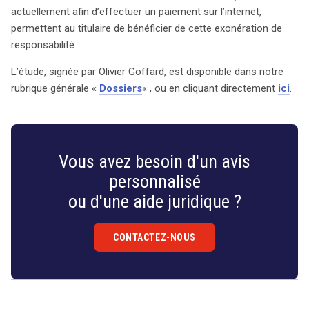
dans le monde du commerce en ligne. Le dossier
actuellement afin d’effectuer un paiement sur l’internet,
complet est accessible dans la rubrique « Dossiers »
permettent au titulaire de bénéficier de cette exonération de
du site.
responsabilité.
L’étude, signée par Olivier Goffard, est disponible dans notre
rubrique générale «
Dossiers
« , ou en cliquant directement
ici
.
Vous avez besoin d'un avis
personnalisé
ou d'une aide juridique ?
CONTACTEZ-NOUS
Droit