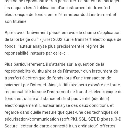
à établir un équilibre de responsabilité entre l’émetteur et
régime de reponsabilité très particulier. Le but est de partager
le titulaire d’un instrument de transfert. Cet article
les risques liés à l’utilisation d’un instrument de transfert
explore en profondeur ce régime de responsabilité,
électronique de fonds, entre l’émmeteur dudit instrument et
mettant en lumière les implications pour les utilisateurs
son titulaire.
lors de paiements sur Internet. L’auteur, Olivier Goffard,
Après avoir brièvement passé en revue le champ d’application
examine la responsabilité du titulaire et de l’émetteur lors
de la loi belge du 17 juillet 2002 sur le transfert électronique de
de ces transactions numériques, en soulignant que le
fonds, l’auteur analyse plus précisément le régime de
titulaire peut être exonéré de toute responsabilité si
reponsabilité instauré par celle-ci.
l’instrument est utilisé à distance sans identification
électronique. Cette exonération repose sur des
Plus particulièrement, il s’attarde sur la question de la
conditions précises que l’article analyse en détail. De
repsonsabilité du titulaire et de l’émetteur d’un instrument de
plus, l’article scrute les différentes techniques de
transfert électronique de fonds lors d’une transaction de
sécurisation disponibles, telles que le soft PKI, SSL, SET,
paiement par l’internet. Ainsi, le titulaire sera exonéré de toute
Digipass, 3-D Secure et les lecteurs de cartes
responsabilité lorsque l’instrument de transfert électronique de
connectés, et leur impact sur la protection des titulaires.
fonds est utilisé à distance et n’est pas vérifié (identifié)
Grâce à cette étude, les lecteurs pourront mieux
électroniquement. L’auteur analyse ces deux conditions et
comprendre leurs droits et responsabilités dans le cadre
regarde dans quelle mesure quelques-une des techniques de
des paiements électroniques, ainsi que les mesures de
sécurisation/communication (soft PKI, SSL, SET, Digipass, 3-D
sécurité à adopter pour naviguer en toute confiance
Secure, lecteur de carte connexté à un ordinateur) offertes