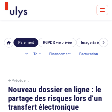
chevron_right
home
Paiement
RGPD & vie privée
Image & réputation
Avocats à Paris & Bruxelles
Leader en droit de l'innovation depuis 30 ans
Tout
Financement
Facturation
Cry
Un procès en vue ?
Précédent
Nouveau dossier en ligne : le
partage des risques lors d’un
Tout sur le RGPD
transfert électronique