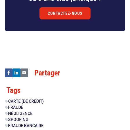
CONTACTEZ-NOUS
Droit
&
Technologies
Partager
Tags
CARTE (DE CRÉDIT)
sell
FRAUDE
sell
NÉGLIGENCE
sell
SPOOFING
sell
FRAUDE BANCAIRE
sell