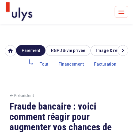
chevron_right
home
Paiement
RGPD & vie privée
Image & réputation
Avocats à Paris & Bruxelles
Leader en droit de l'innovation depuis 30 ans
Tout
Financement
Facturation
Cry
Un procès en vue ?
Précédent
Fraude bancaire : voici
comment réagir pour
Tout sur le RGPD
augmenter vos chances de