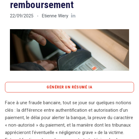
remboursement
Etienne Wery
22/09/2025
-
Tout sur le droit de l'innovation
Rechercher
CONTACT
GÉNÉRER UN RÉSUMÉ IA
content_copy
Copier le résumé
Face à une fraude bancaire, tout se joue sur quelques notions
Face à la menace croissante de la fraude bancaire, il est
clés : la différence entre authentification et autorisation d’un
crucial de connaître les bonnes pratiques pour protéger
paiement, le délai pour alerter la banque, la preuve du caractère
vos finances. En cas d’opération suspecte, la première
« non-autorisé » du paiement, et la manière dont les tribunaux
action à entreprendre est de bloquer immédiatement
apprécieront l’éventuelle « négligence grave » de la victime.