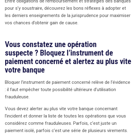
votre moyen de paiement et d’alerter votre banque sans
Entre obligations de remboursement et stratégies des banques
délai. Un retard de plus de 13 mois dans cette
pour s’y soustraire, découvrez les bons réflexes à adopter et
notification peut entraîner la perte de votre droit au
les derniers enseignements de la jurisprudence pour maximiser
remboursement. La jurisprudence souligne l’importance
vos chances d’obtenir gain de cause.
de signaler toute anomalie « sans tarder », car la banque
est tenue de prouver que vous avez autorisé l’opération
Vous constatez une opération
contestée. Il est également essentiel de déposer une
suspecte ? Bloquez l’instrument de
plainte auprès des autorités, même si cela peut sembler
futile. Certaines banques exigent un dépôt de plainte
paiement concerné et alertez au plus vite
pour traiter les litiges, et cela peut également aider à
votre banque
tracer les fraudeurs. En parallèle, contactez votre
assureur pour connaître vos droits en matière de
Bloquer l’instrument de paiement concerné relève de l’évidence
défense juridique, car les banques cherchent souvent à
: il faut empêcher toute possibilité ultérieure d’utilisation
éviter le remboursement. En cas de contestation,
frauduleuse.
n’oubliez pas que la banque doit prouver que le paiement
Vous devez alerter au plus vite votre banque concernant
a été authentifié, mais cela ne signifie pas qu’il a été
l’incident et donner la liste de toutes les opérations que vous
autorisé. Une distinction claire entre authentification et
considérez comme frauduleuses. Parfois, c’est juste un
autorisation est nécessaire pour faire valoir vos droits.
paiement isolé, parfois c’est une série de plusieurs virements.
Enfin, restez vigilant face à la négligence grave, souvent