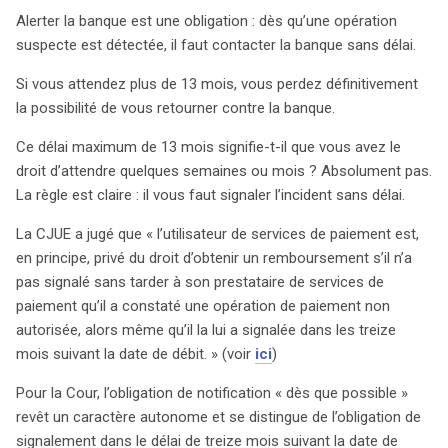
invoquée par les banques pour justifier leur refus de
Alerter la banque est une obligation : dès qu’une opération
remboursement. Récemment, des décisions judiciaires
suspecte est détectée, il faut contacter la banque sans délai.
ont commencé à rétablir un équilibre en faveur des
victimes, soulignant que la responsabilité de la banque
Si vous attendez plus de 13 mois, vous perdez définitivement
est engagée en cas de fraude.
la possibilité de vous retourner contre la banque.
Ce délai maximum de 13 mois signifie-t-il que vous avez le
droit d’attendre quelques semaines ou mois ? Absolument pas.
La règle est claire : il vous faut signaler l’incident sans délai.
La CJUE a jugé que « l’utilisateur de services de paiement est,
en principe, privé du droit d’obtenir un remboursement s’il n’a
pas signalé sans tarder à son prestataire de services de
paiement qu’il a constaté une opération de paiement non
autorisée, alors même qu’il la lui a signalée dans les treize
mois suivant la date de débit. » (voir
ici
)
Pour la Cour, l’obligation de notification « dès que possible »
revêt un caractère autonome et se distingue de l’obligation de
signalement dans le délai de treize mois suivant la date de