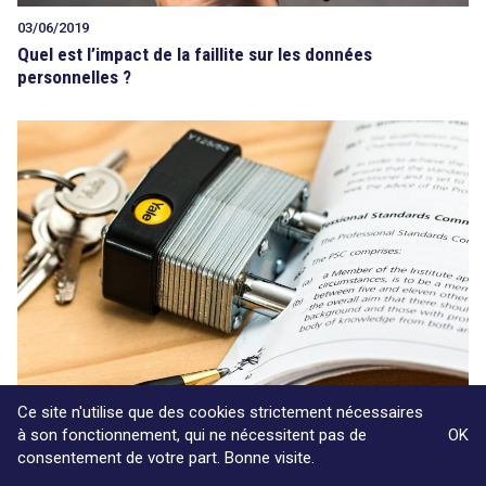
03/06/2019
Quel est l’impact de la faillite sur les données
personnelles ?
Ce site n'utilise que des cookies strictement nécessaires
à son fonctionnement, qui ne nécessitent pas de
OK
15/05/2019
consentement de votre part. Bonne visite.
Contrat et données personnelles : jusqu’où peut-on aller ?