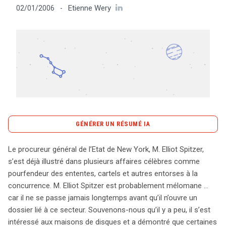
Etienne Wery
02/01/2006
-
Tout sur le droit de l'innovation
Rechercher
CONTACT
GÉNÉRER UN RÉSUMÉ IA
content_copy
Copier le résumé
Le procureur général de l’Etat de New York, M. Elliot Spitzer,
Elliot Spitzer, le procureur général de l’État de New York,
s’est déjà illustré dans plusieurs affaires célèbres comme
est connu pour sa lutte acharnée contre les pratiques
pourfendeur des ententes, cartels et autres entorses à la
anticoncurrentielles. Son dernier dossier concerne
concurrence. M. Elliot Spitzer est probablement mélomane …
l’industrie de la musique en ligne, où il remet en question
car il ne se passe jamais longtemps avant qu’il n’ouvre un
le modèle de prix unique de 99 cents par chanson,
dossier lié à ce secteur. Souvenons-nous qu’il y a peu, il s’est
instauré par Apple avec iTunes en 2003. Bien que ce
intéressé aux maisons de disques et a démontré que certaines