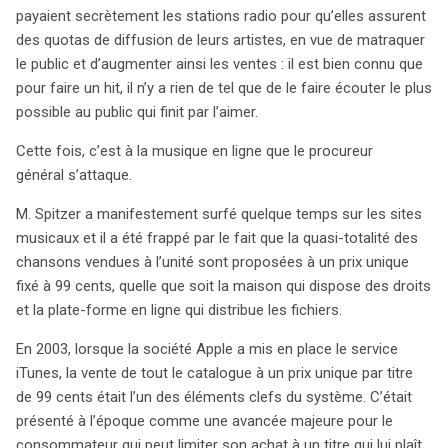
système ait facilité l’achat à l’unité, il pose des
payaient secrètement les stations radio pour qu’elles assurent
problèmes majeurs pour les maisons de disques,
des quotas de diffusion de leurs artistes, en vue de matraquer
notamment en ce qui concerne l’exploitation des « fonds
le public et d’augmenter ainsi les ventes : il est bien connu que
de tiroir », ces titres moins populaires qui pourraient
pour faire un hit, il n’y a rien de tel que de le faire écouter le plus
générer des revenus supplémentaires. Spitzer s’interroge
possible au public qui finit par l’aimer.
sur une éventuelle entente entre les principales maisons
Cette fois, c’est à la musique en ligne que le procureur
de disques — Universal, Sony, EMI et Warner Music — qui
général s’attaque.
semblent toutes appliquer ce même tarif, limitant ainsi la
diversité des prix et nuisant à la relance des ventes de
M. Spitzer a manifestement surfé quelque temps sur les sites
catalogues anciens. Paradoxalement, tandis que iTunes
musicaux et il a été frappé par le fait que la quasi-totalité des
a vendu 500 millions de chansons, représentant une part
chansons vendues à l’unité sont proposées à un prix unique
écrasante du marché, l’industrie du disque traditionnelle
fixé à 99 cents, quelle que soit la maison qui dispose des droits
peine à survivre face à la montée du numérique. Si
et la plate-forme en ligne qui distribue les fichiers.
l’enquête de Spitzer remet en cause le prix unique, cela
En 2003, lorsque la société Apple a mis en place le service
pourrait bouleverser le modèle économique d’iTunes et
iTunes, la vente de tout le catalogue à un prix unique par titre
permettre une revitalisation de la concurrence dans la
de 99 cents était l’un des éléments clefs du système. C’était
musique en ligne. Une telle évolution offrirait aux
présenté à l’époque comme une avancée majeure pour le
maisons de disques de nouvelles opportunités pour
consommateur qui peut limiter son achat à un titre qui lui plaît
réévaluer et rentabiliser leurs catalogues, tout en rendant