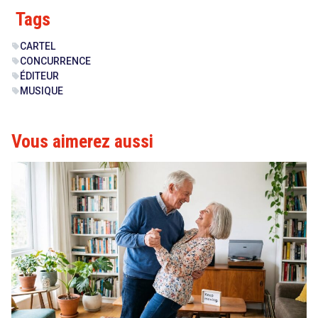
Tags
CARTEL
sell
CONCURRENCE
sell
ÉDITEUR
sell
MUSIQUE
sell
Vous aimerez aussi