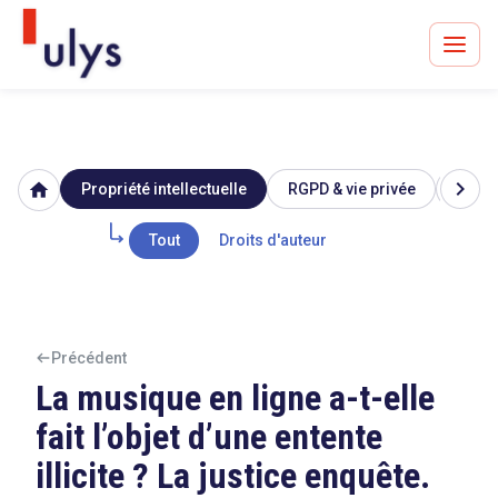
chevron_right
home
Propriété intellectuelle
RGPD & vie privée
Image
Avocats à Paris & Bruxelles
Leader en droit de l'innovation depuis 30 ans
Tout
Droits d'auteur
Un procès en vue ?
Précédent
La musique en ligne a-t-elle
fait l’objet d’une entente
Tout sur le RGPD
illicite ? La justice enquête.