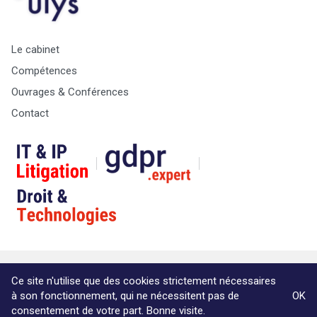
Le cabinet
Compétences
Ouvrages & Conférences
Contact
© Copyright Max & Zoé SPRL -
Vie Privée
-
A propos &
Ce site n'utilise que des cookies strictement nécessaires
informations légales
à son fonctionnement, qui ne nécessitent pas de
OK
Website by Akimedia
consentement de votre part. Bonne visite.