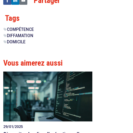
Partager
Tags
COMPÉTENCE
sell
DIFFAMATION
sell
DOMICILE
sell
Vous aimerez aussi
29/01/2025