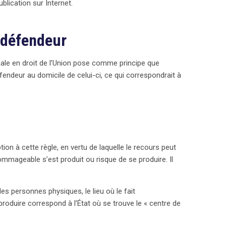
blication sur Internet.
questions sur l’équité entre personnes physiques et
u défendeur
nale en droit de l’Union pose comme principe que
défendeur au domicile de celui-ci, ce qui correspondrait à
on à cette règle, en vertu de laquelle le recours peut
dommageable s’est produit ou risque de se produire. Il
es personnes physiques, le lieu où le fait
oduire correspond à l’État où se trouve le « centre de