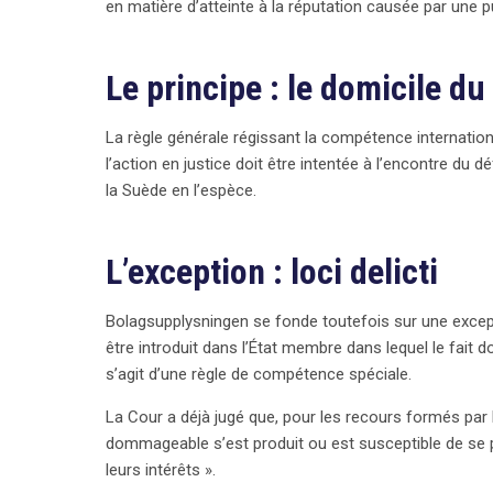
en matière d’atteinte à la réputation causée par une pu
de réputation sur Internet, tout en soulevant des 
morales dans le domaine judiciaire.
Le principe : le domicile d
La règle générale régissant la compétence internatio
l’action en justice doit être intentée à l’encontre du 
la Suède en l’espèce.
L’exception : loci delicti
Bolagsupplysningen se fonde toutefois sur une excepti
être introduit dans l’État membre dans lequel le fait 
s’agit d’une règle de compétence spéciale.
La Cour a déjà jugé que, pour les recours formés par l
dommageable s’est produit ou est susceptible de se pr
leurs intérêts ».