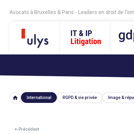
Avocats à Bruxelles & Paris - Leaders en droit de l'i
home
International
RGPD & vie privée
Image & répu
Précédent