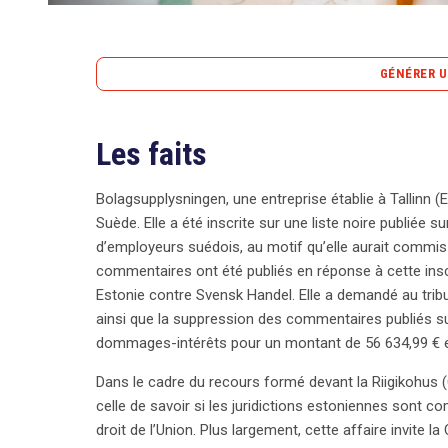
GÉNÉRER U
Les faits
Bolagsupplysningen, une entreprise estonienne ac
d’un litige majeur après avoir été inscrite sur une
de fraude. En réponse, elle a engagé des poursuite
Bolagsupplysningen, une entreprise établie à Tallinn (E
des dommages-intérêts de 56 634,99 €. Cette affair
Suède. Elle a été inscrite sur une liste noire publiée s
estoniennes sont-elles compétentes pour juger ce li
d’employeurs suédois, au motif qu’elle aurait commis 
stipule que les actions doivent être intentées au d
commentaires ont été publiés en réponse à cette inscri
Cependant, Bolagsupplysningen invoque une exceptio
Estonie contre Svensk Handel. Elle a demandé au tribun
eu lieu. L’avocat général Michal Bobek soutient q
ainsi que la suppression des commentaires publiés su
valoir leurs droits de personnalité, ce qui leur perm
dommages-intérêts pour un montant de 56 634,99 € en
leur centre d’intérêts. Il souligne que la renommée
Dans le cadre du recours formé devant la Riigikohus (
mérite une protection équivalente. Bobek indique qu
celle de savoir si les juridictions estoniennes sont 
préjudice est celui où la réputation a été le plus at
droit de l’Union. Plus largement, cette affaire invite
morale. Ce débat met en lumière la nécessité d’un 