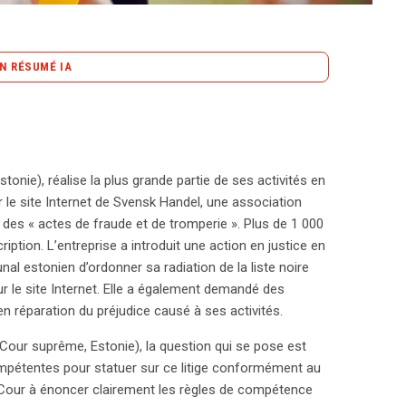
N RÉSUMÉ IA
content_copy
Copier le résumé
tive principalement en Suède, se retrouve au cœur
 liste noire par Svensk Handel pour des accusations
s en Estonie, demandant sa radiation de la liste et
stonie), réalise la plus grande partie de ses activités en
e pose une question cruciale : les juridictions
ur le site Internet de Svensk Handel, une association
tige selon le droit de l’Union ? La règle générale
des « actes de fraude et de tromperie ». Plus de 1 000
omicile du défendeur, c’est-à-dire en Suède.
ption. L’entreprise a introduit une action en justice en
n qui permet d’agir dans l’État où le préjudice a
al estonien d’ordonner sa radiation de la liste noire
ue les personnes morales peuvent également faire
r le site Internet. Elle a également demandé des
ettrait d’introduire une action dans l’État où se situe
 réparation du préjudice causé à ses activités.
 des entreprises, tout comme celle des individus,
Cour suprême, Estonie), la question qui se pose est
e, dans des cas de diffamation en ligne, le lieu du
compétentes pour statuer sur ce litige conformément au
teinte, souvent lié au centre d’intérêts de la personne
 la Cour à énoncer clairement les règles de compétence
cadre juridique solide pour les recours en matière