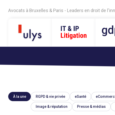
Avocats à Bruxelles & Paris - Leaders en droit de l'i
À la une
RGPD & vie privée
eSanté
eCommerc
Image & réputation
Presse & médias