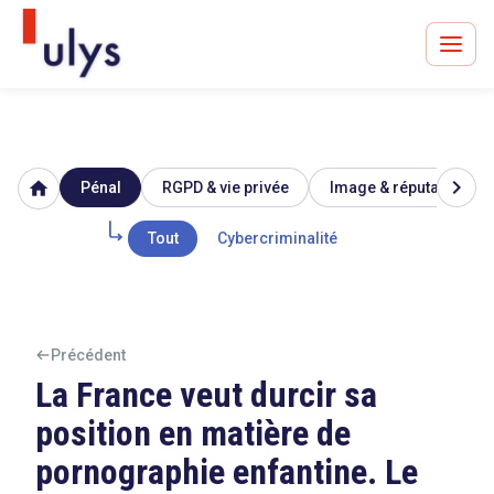
chevron_right
home
Pénal
RGPD & vie privée
Image & réputation
Avocats à Paris & Bruxelles
Leader en droit de l'innovation depuis 30 ans
Tout
Cybercriminalité
Un procès en vue ?
Précédent
La France veut durcir sa
position en matière de
Tout sur le RGPD
pornographie enfantine. Le