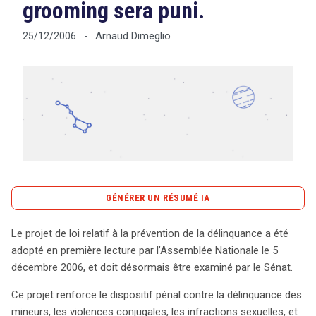
grooming sera puni.
Arnaud Dimeglio
25/12/2006
-
Tout sur le droit de l'innovation
Rechercher
CONTACT
GÉNÉRER UN RÉSUMÉ IA
content_copy
Copier le résumé
Le projet de loi relatif à la prévention de la délinquance a été
Adopté en première lecture le 5 décembre 2006, le projet
adopté en première lecture par l’Assemblée Nationale le 5
de loi sur la prévention de la délinquance vise à renforcer
décembre 2006, et doit désormais être examiné par le Sénat.
les dispositifs juridiques contre divers délits, notamment
Ce projet renforce le dispositif pénal contre la délinquance des
ceux touchant les mineurs, les violences conjugales et
mineurs, les violences conjugales, les infractions sexuelles, et