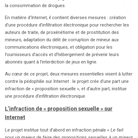
les infractions sexuelles. Parmi ses mesures phares, il
la consommation de drogues.
introduit une nouvelle infraction de « proposition sexuelle
» sur Internet, visant à sanctionner les majeurs qui
En matière d’Internet, il contient diverses mesures : création
sollicitent sexuellement des mineurs via des moyens
d’une procédure d’infiltration électronique pour rechercher les
électroniques. Ce délit est passible de deux ans
auteurs de traite, de proxénétisme et de prostitution des
d’emprisonnement et de 30 000 euros d’amende, des
mineurs, adaptation du délit de corruption de mineur aux
peines pouvant atteindre cinq ans et 75 000 euros si une
communications électroniques, et obligation pour les
rencontre s’ensuit. Le projet inclut également une
fournisseurs d’accès et d’hébergement de prévenir leurs
procédure d’infiltration électronique, permettant aux
abonnés quant à l’interdiction de jeux en ligne.
forces de l’ordre de s’immiscer dans des échanges en
Au cœur de ce projet, deux mesures essentielles visent à lutter
ligne pour collecter des preuves contre les auteurs
contre la pédophilie sur Internet : le projet crée d’une part une
d’infractions sexuelles. Cependant, cette procédure
infraction de « proposition sexuelle », et d’autre part, institue
soulève des questions de clarté sur la légalité de
une procédure d’infiltration électronique.
certaines actions, comme le téléchargement et la
consultation de contenus pédophiles. Les risques de
L’infraction de « proposition sexuelle » sur
nullité des poursuites, comme l’a démontré un arrêt de la
Internet
Cour de cassation, soulignent la nécessité d’une
définition précise des actes autorisés pour les agents
Le projet institue tout d’abord en infraction pénale
« Le fait
infiltrés. Ainsi, bien que cette législation renforce les
pour un majeur de faire des propositions sexuelles à un mineur