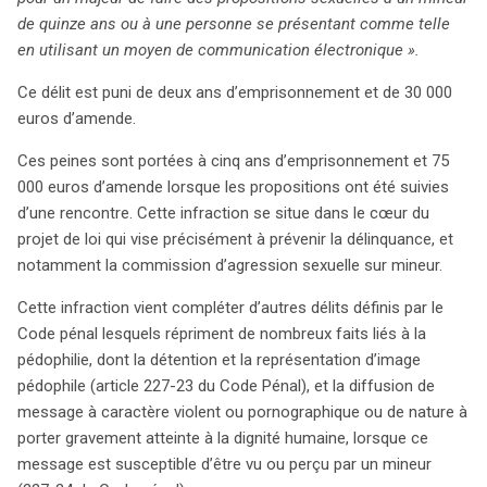
outils à disposition pour lutter contre la délinquance, un
de quinze ans ou à une personne se présentant comme telle
encadrement juridique rigoureux est essentiel pour
en utilisant un moyen de communication électronique ».
protéger les victimes tout en garantissant les droits des
internautes. La protection des mineurs en ligne reste un
Ce délit est puni de deux ans d’emprisonnement et de 30 000
enjeu crucial pour la société.
euros d’amende.
Ces peines sont portées à cinq ans d’emprisonnement et 75
000 euros d’amende lorsque les propositions ont été suivies
d’une rencontre. Cette infraction se situe dans le cœur du
projet de loi qui vise précisément à prévenir la délinquance, et
notamment la commission d’agression sexuelle sur mineur.
Cette infraction vient compléter d’autres délits définis par le
Code pénal lesquels répriment de nombreux faits liés à la
pédophilie, dont la détention et la représentation d’image
pédophile (article 227-23 du Code Pénal), et la diffusion de
message à caractère violent ou pornographique ou de nature à
porter gravement atteinte à la dignité humaine, lorsque ce
message est susceptible d’être vu ou perçu par un mineur