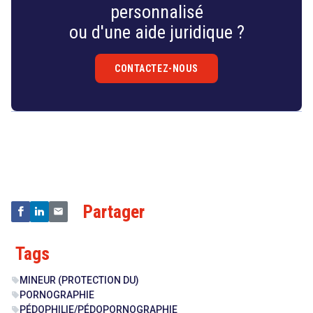
personnalisé
ou d'une aide juridique ?
CONTACTEZ-NOUS
Droit
&
Technologies
Partager
Tags
MINEUR (PROTECTION DU)
sell
PORNOGRAPHIE
sell
PÉDOPHILIE/PÉDOPORNOGRAPHIE
sell