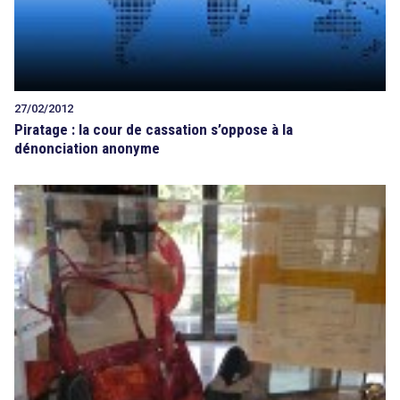
27/02/2012
Piratage : la cour de cassation s’oppose à la
dénonciation anonyme
search