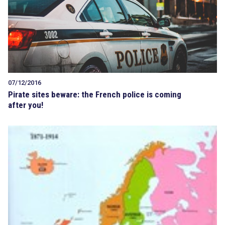
Tout sur le droit de l'innovation
07/12/2016
Rechercher
Pirate sites beware: the French police is coming
CONTACT
after you!