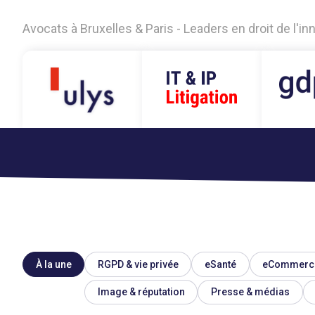
Avocats à Bruxelles & Paris - Leaders en droit de l'i
À la une
RGPD & vie privée
eSanté
eCommerc
Image & réputation
Presse & médias