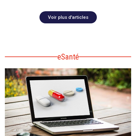
Voir plus d'articles
eSanté
search