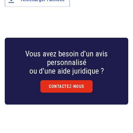
juriste, la confidentialité des avis et les évolutions
attendues du métier.
Vous avez besoin d'un avis
personnalisé
ou d'une aide juridique ?
CONTACTEZ-NOUS
Droit
&
Technologies