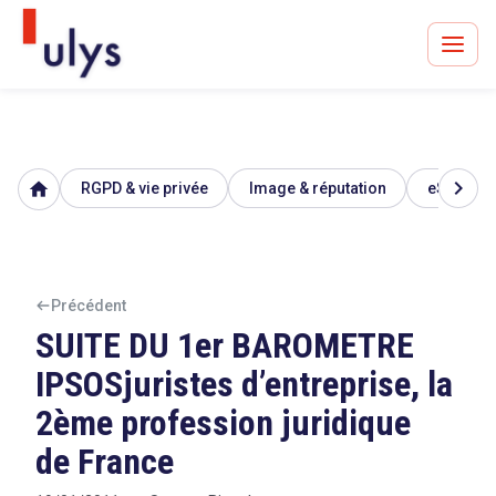
chevron_right
home
RGPD & vie privée
Image & réputation
eSanté
Avocats à Paris & Bruxelles
Leader en droit de l'innovation depuis 30 ans
Précédent
SUITE DU 1er BAROMETRE
Un procès en vue ?
IPSOSjuristes d’entreprise, la
2ème profession juridique
de France
Tout sur le RGPD