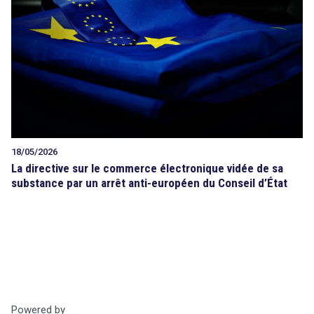
Tout sur le droit de l'innovation
Rechercher
CONTACT
search
18/05/2026
La directive sur le commerce électronique vidée de sa
substance par un arrêt anti-européen du Conseil d’État
Powered by