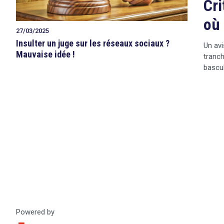
Cri
où 
27/03/2025
Insulter un juge sur les réseaux sociaux ?
Un avi
Mauvaise idée !
tranch
bascul
Powered by