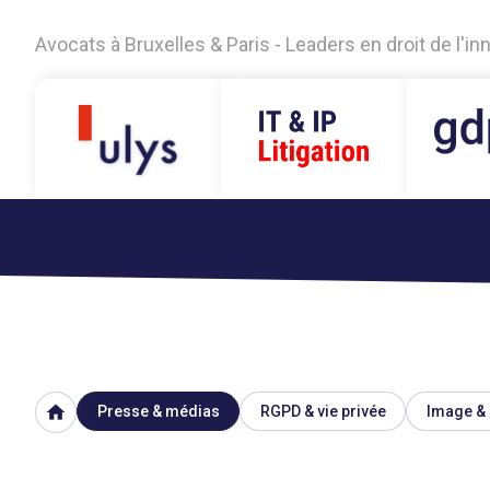
Avocats à Bruxelles & Paris - Leaders en droit de l'i
home
Presse & médias
RGPD & vie privée
Image & 