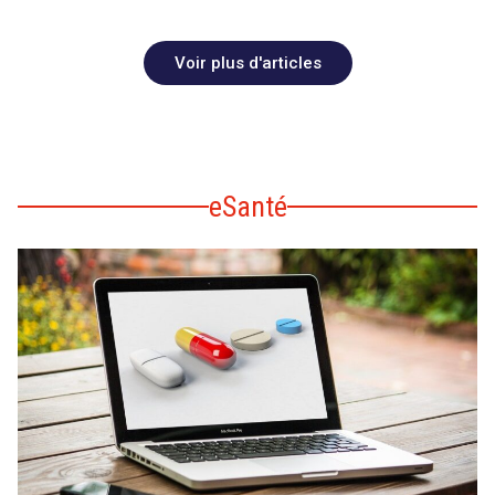
Voir plus d'articles
eSanté
search