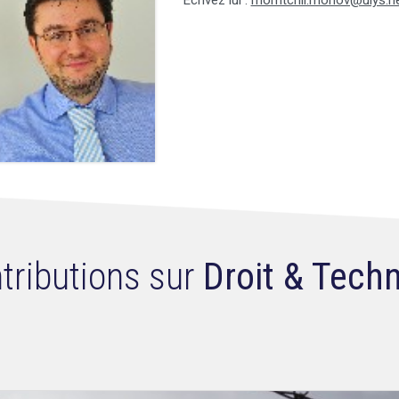
Ecrivez lui :
momtchil.monov@ulys.n
tributions sur
Droit & Tech