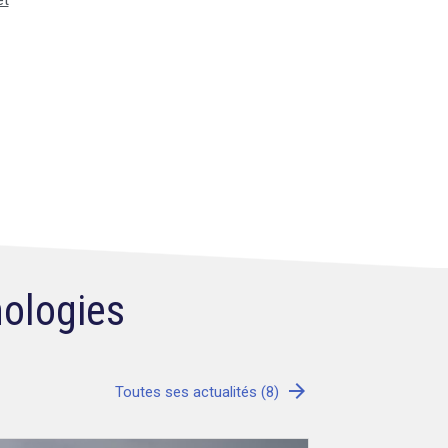
et
nologies
arrow_forward
Toutes ses actualités (8)