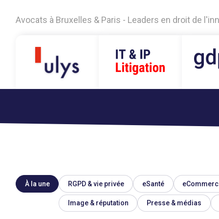
Avocats à Bruxelles & Paris - Leaders en droit de l'i
À la une
RGPD & vie privée
eSanté
eCommerc
Image & réputation
Presse & médias