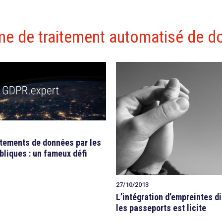
me de traitement automatisé de d
itements de données par les
bliques : un fameux défi
27/10/2013
L’intégration d’empreintes d
les passeports est licite