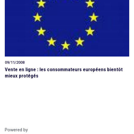
Tout sur le droit de l'innovation
Rechercher
search
CONTACT
09/11/2008
Vente en ligne : les consommateurs européens bientôt
mieux protégés
Powered by