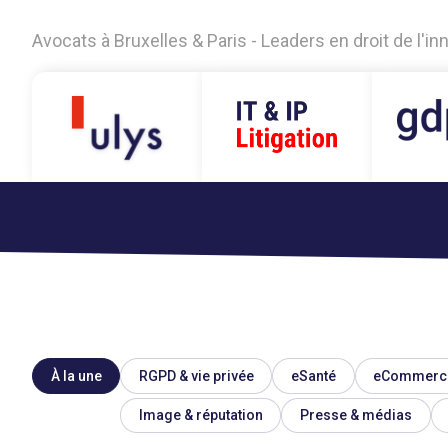
Avocats à Bruxelles & Paris - Leaders en droit de l'i
À la une
RGPD & vie privée
eSanté
eCommerc
Image & réputation
Presse & médias