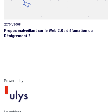
Tout sur le droit de l'innovation
27/04/2008
Propos malveillant sur le Web 2.0 : diffamation ou
search
Dénigrement ?
Rechercher
CONTACT
Powered by
Le cabinet